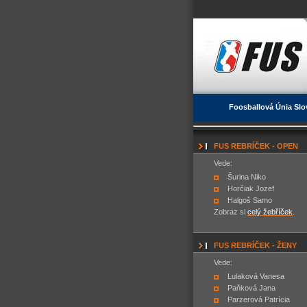
Foosballová Únia Slo
FUS REBRÍČEK - OPEN
Vede:
Šurina Niko
Horčiak Jozef
Halgoš Samo
Zobraz si
celý žebříček
.
FUS REBRÍČEK - ŽENY
Vede:
Lulaková Vanesa
Paňková Jana
Parzerová Patrícia