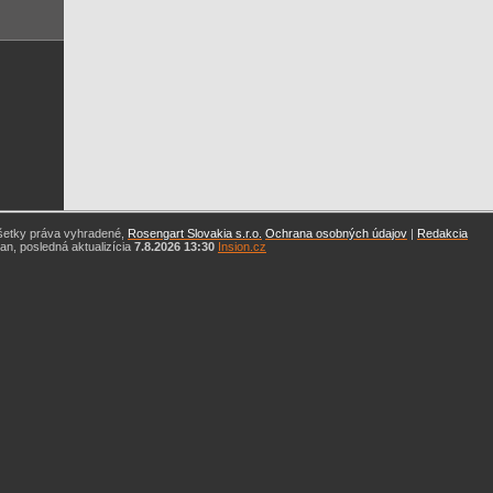
šetky práva vyhradené,
Rosengart Slovakia s.r.o.
Ochrana osobných údajov
|
Redakcia
n, posledná aktualizícia
7.8.2026 13:30
Insion.cz