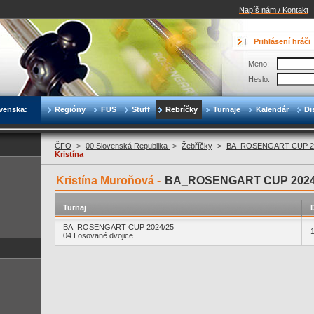
Napíš nám / Kontakt
Prihlásení hráči
Meno:
Heslo:
venska:
Regióny
FUS
Stuff
Rebríčky
Turnaje
Kalendár
Di
ČFO
>
00 Slovenská Republika
>
Žebříčky
>
BA_ROSENGART CUP 2
Kristína
Kristína Muroňová -
BA_ROSENGART CUP 2024
Turnaj
BA_ROSENGART CUP 2024/25
04 Losované dvojice