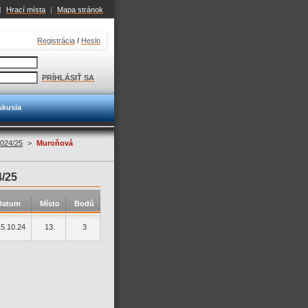
|
Hrací místa
|
Mapa stránok
Registrácia
/
Heslo
PRÍHLÁSIŤ SA
skusia
024/25
>
Muroňová
/25
Datum
Místo
Bodů
15.10.24
13.
3