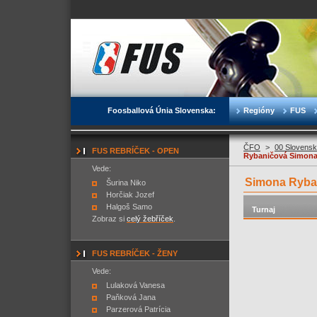
Foosballová Únia Slovenska:
Regióny
FUS
ČFO
>
00 Slovensk
FUS REBRÍČEK - OPEN
Rybaničová Simon
Vede:
Simona Ryba
Šurina Niko
Horčiak Jozef
Halgoš Samo
Turnaj
Zobraz si
celý žebříček
.
FUS REBRÍČEK - ŽENY
Vede:
Lulaková Vanesa
Paňková Jana
Parzerová Patrícia