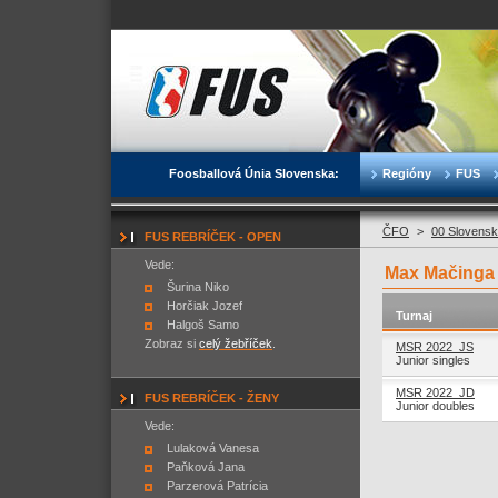
Foosballová Únia Slovenska:
Regióny
FUS
ČFO
>
00 Slovensk
FUS REBRÍČEK - OPEN
Vede:
Max Mačinga
Šurina Niko
Horčiak Jozef
Turnaj
Halgoš Samo
Zobraz si
celý žebříček
.
MSR 2022_JS
Junior singles
MSR 2022_JD
FUS REBRÍČEK - ŽENY
Junior doubles
Vede:
Lulaková Vanesa
Paňková Jana
Parzerová Patrícia