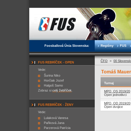
Foosballová Únia Slovenska:
Regióny
FUS
ČFO
>
00 Slovensk
FUS REBRÍČEK - OPEN
Vede:
Tomáš Mauer
Šurina Niko
Horčiak Jozef
Turnaj
Halgoš Samo
Zobraz si
celý žebříček
.
MPO_OS 2019/20
Open jednotlivci
MPO_OD 2019/20
FUS REBRÍČEK - ŽENY
Open dvojice
Vede:
Lulaková Vanesa
Paňková Jana
Parzerová Patrícia