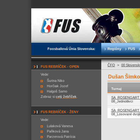
Foosballová Únia Slovenska:
Regióny
FUS
ČFO
>
00 Slovensk
FUS REBRÍČEK - OPEN
Vede:
Dušan Šimko
Šurina Niko
Horčiak Jozef
Turnaj
Halgoš Samo
Zobraz si
celý žebříček
.
SA_ROSENGART 
08_Jednotlivci
SA_ROSENGART 
FUS REBRÍČEK - ŽENY
08_Losované dvoj
Vede:
Lulaková Vanesa
Paňková Jana
Parzerová Patrícia