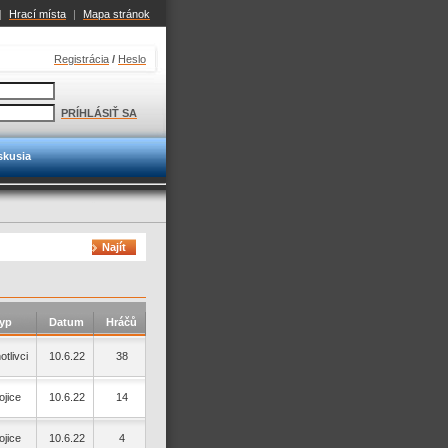
|
Hrací místa
|
Mapa stránok
Registrácia
/
Heslo
PRÍHLÁSIŤ SA
skusia
Najít
yp
Datum
Hráčů
otlivci
10.6.22
38
jice
10.6.22
14
jice
10.6.22
4