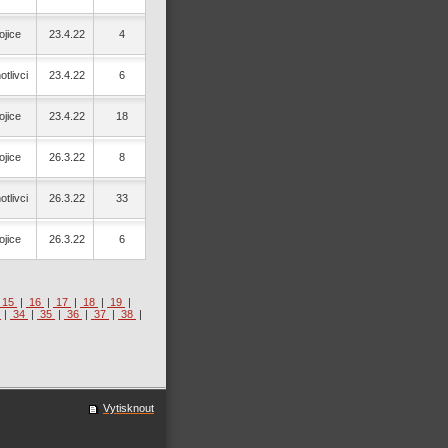
jice
23.4.22
4
otlivci
23.4.22
6
jice
23.4.22
18
jice
26.3.22
8
otlivci
26.3.22
33
jice
26.3.22
6
15
|
16
|
17
|
18
|
19
|
3
|
34
|
35
|
36
|
37
|
38
|
Vytisknout