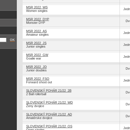
MSR 2022_WS
Jedn
Women singles
MSR 2022_DYP
Dvo
Monster DYP
MSR 2022_AS
Jedn
Amateur singles
OK
MSR 2022_JS
Jedn
Junior singles
MSR 2022_GW
Jedn
Goalie war
MSR 2022_JD
Dvo
Junior doubles
MSR 2022_FSO
Jedn
Forward shoot out
SLOVENSKÝ POHÁR 21/22_2B
Dvo
2 Ball rollerball
SLOVENSKÝ POHÁR 21/22_WD
Dvo
Ženy dvojice
SLOVENSKÝ POHÁR 21/22_AD
Dvo
Amatérske dvojice
SLOVENSKÝ POHÁR 21/22_OS
Jedn
Open singles