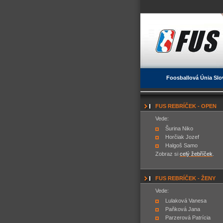
Foosballová Únia Slo
FUS REBRÍČEK - OPEN
Vede:
Šurina Niko
Horčiak Jozef
Halgoš Samo
Zobraz si
celý žebříček
.
FUS REBRÍČEK - ŽENY
Vede:
Lulaková Vanesa
Paňková Jana
Parzerová Patrícia