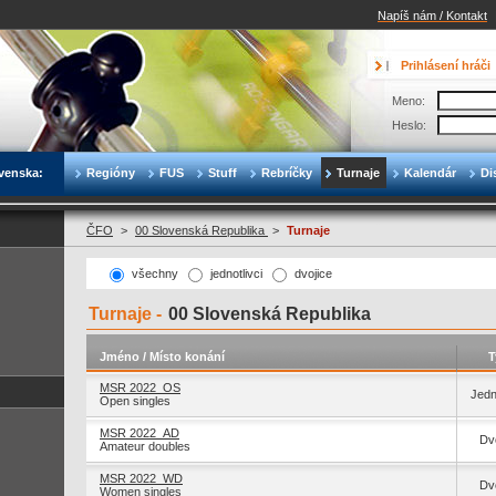
Napíš nám / Kontakt
Prihlásení hráči
Meno:
Heslo:
venska:
Regióny
FUS
Stuff
Rebríčky
Turnaje
Kalendár
Di
ČFO
>
00 Slovenská Republika
>
Turnaje
všechny
jednotlivci
dvojice
Turnaje -
00 Slovenská Republika
Jméno / Místo konání
T
MSR 2022_OS
Jedn
Open singles
MSR 2022_AD
Dvo
Amateur doubles
MSR 2022_WD
Dvo
Women singles