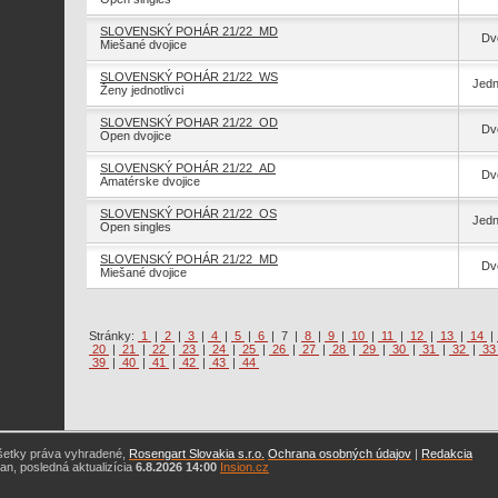
SLOVENSKÝ POHÁR 21/22_MD
Dvo
Miešané dvojice
SLOVENSKÝ POHÁR 21/22_WS
Jedn
Ženy jednotlivci
SLOVENSKÝ POHAR 21/22_OD
Dvo
Open dvojice
SLOVENSKÝ POHÁR 21/22_AD
Dvo
Amatérske dvojice
SLOVENSKÝ POHÁR 21/22_OS
Jedn
Open singles
SLOVENSKÝ POHÁR 21/22_MD
Dvo
Miešané dvojice
Stránky:
1
|
2
|
3
|
4
|
5
|
6
|
7
|
8
|
9
|
10
|
11
|
12
|
13
|
14
|
20
|
21
|
22
|
23
|
24
|
25
|
26
|
27
|
28
|
29
|
30
|
31
|
32
|
3
39
|
40
|
41
|
42
|
43
|
44
šetky práva vyhradené,
Rosengart Slovakia s.r.o.
Ochrana osobných údajov
|
Redakcia
n, posledná aktualizícia
6.8.2026 14:00
Insion.cz