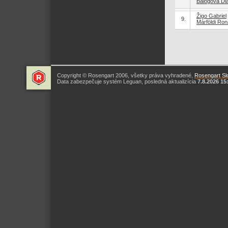
Balogová Di
Žigo Gabriel
9.
Márföldi Ron
Copyright © Rosengart 2006, všetky práva vyhradené,
Rosengart Slo
Data zabezpečuje systém Leguan, posledná aktualizícia
7.8.2026 15