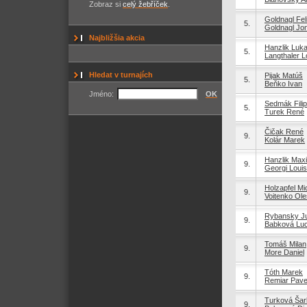
Zobraz si
celý žebříček
.
Goldnagl Fel
5.
Goldnagl Jo
Najbližšia akcia
Hanzlik Luk
5.
Langthaler L
Hledat v turnajích
Pijak Matúš
5.
Beňko Ivan
Jméno:
OK
Sedmák Filip
5.
Turek René
Čičak René
9.
Kolár Marek
Hanzlik Maxi
9.
Georgi Louis
Holzapfel Mi
9.
Voitenko Ole
Rybansky Ju
9.
Babková Luc
Tomáš Milan
9.
More Daniel
Tóth Marek
9.
Remiar Pave
Turková Šar
9.