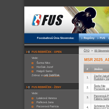
Foosballová Únia Slovenska:
Regióny
FUS
ČFO
>
00 Slovensk
FUS REBRÍČEK - OPEN
Vede:
MSR 2025_A
Šurina Niko
Horčiak Jozef
#
Jméno
Halgoš Samo
Zobraz si
celý žebříček
.
Zavřel Jaku
1.
Rudolsky Da
Štofa Filip
FUS REBRÍČEK - ŽENY
2.
Poctavek Já
Vede:
Parzerová Pa
3.
Lulaková Vanesa
Fábera Sam
Paňková Jana
Schnierer R
Parzerová Patrícia
4.
Blahovský A