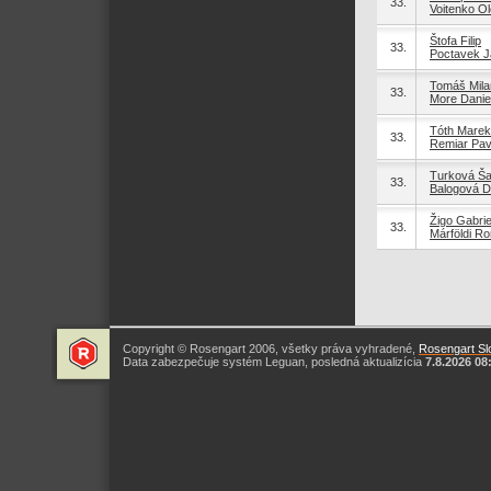
33.
Voitenko Ol
Štofa Filip
33.
Poctavek J
Tomáš Mila
33.
More Danie
Tóth Marek
33.
Remiar Pav
Turková Ša
33.
Balogová D
Žigo Gabrie
33.
Márföldi Ro
Copyright © Rosengart 2006, všetky práva vyhradené,
Rosengart Slo
Data zabezpečuje systém Leguan, posledná aktualizícia
7.8.2026 08