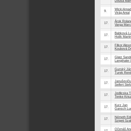
Douša Mart
Wicki Arpa
9.
Virág Antal
Árok Rolan
17.
Varga Marce
Babková Lu
17.
Holík Marti
Filkor Alexe
17.
Koubová D
Glatz Sand
17.
Langthaler 
Gurský Já
17.
Turek Ren
Januševičiu
17.
Seifert Stef
Jedlicska 
17.
Tenke Krisz
Kurz Jan
17.
Gansch Lu
Németh Ed
17.
Szigeti Sza
Očenáš And
17.