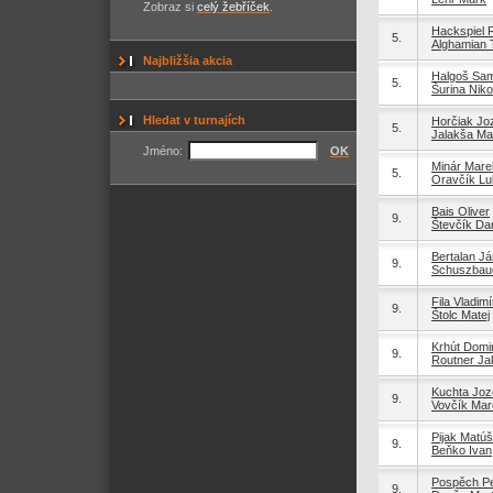
Zobraz si
celý žebříček
.
Hackspiel R
5.
Alghamian 
Najbližšia akcia
Halgoš Sa
5.
Šurina Niko
Hledat v turnajích
Horčiak Jo
5.
Jalakša Mar
Jméno:
OK
Minár Mare
5.
Oravčík L
Bais Oliver
9.
Števčík Dan
Bertalan J
9.
Schuszbaue
Fila Vladimí
9.
Štolc Matej
Krhút Domi
9.
Routner Ja
Kuchta Joz
9.
Vovčík Mar
Pijak Matúš
9.
Beňko Ivan
Pospěch Pe
9.