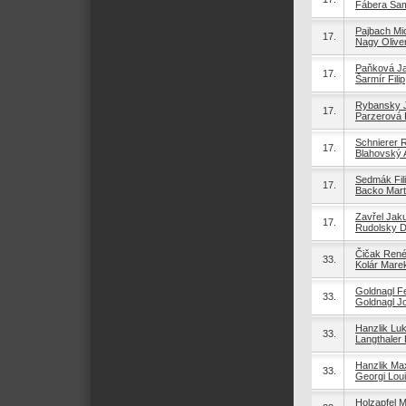
Fábera Sa
Pajbach Mi
17.
Nagy Olive
Paňková J
17.
Šarmír Filip
Rybansky J
17.
Parzerová P
Schnierer 
17.
Blahovský 
Sedmák Fil
17.
Backo Mart
Zavřel Jak
17.
Rudolsky D
Čičak Ren
33.
Kolár Mare
Goldnagl Fe
33.
Goldnagl J
Hanzlik Lu
33.
Langthaler 
Hanzlik Max
33.
Georgi Lou
Holzapfel M