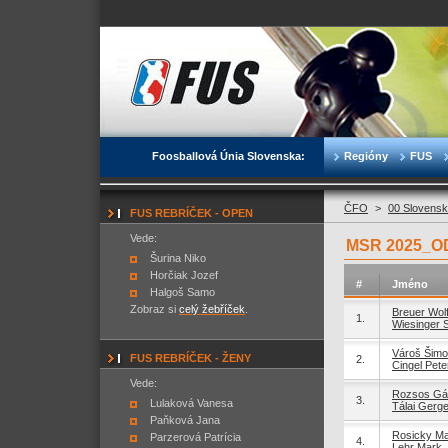
Foosballová Únia Slovenska:
Regióny
FUS
ČFO
>
00 Slovensk
FUS REBRÍČEK - OPEN
Vede:
MSR 2025_O
Šurina Niko
Horčiak Jozef
#
Jméno
Halgoš Samo
Zobraz si
celý žebříček
.
Breuer Wol
1.
Wiesinger 
Vároš Šim
FUS REBRÍČEK - ŽENY
2.
Cingel Pete
Vede:
Rozsos Gá
3.
Lulaková Vanesa
Tálai Gerge
Paňková Jana
Rosicky M
Parzerová Patrícia
4.
Lehr Mark