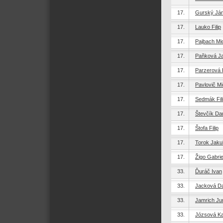
17.
Gurský Já
17.
Lauko Filip
17.
Pajbach Mi
17.
Paňková J
17.
Parzerová P
17.
Pavlovič Mi
17.
Sedmák Fil
17.
Števčík Dan
17.
Štofa Filip
17.
Torok Jaku
17.
Žigo Gabrie
33.
Ďuráč Ivan
33.
Jacková Da
33.
Jamrich Jur
33.
Józsová Ka