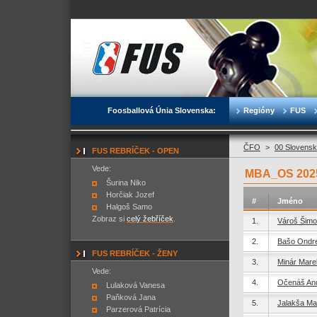
Foosballová Únia Slovenska:
Regióny
FUS
ČFO
>
00 Slovensk
FUS REBRÍČEK - OPEN
Vede:
MBA_OS 2025
Šurina Niko
Horčiak Jozef
#
Jméno
Halgoš Samo
Zobraz si
celý žebříček
.
1.
Vároš Šim
2.
Bašo Ondre
FUS REBRÍČEK - ŽENY
3.
Minár Mare
Vede:
4.
Očenáš And
Lulaková Vanesa
Paňková Jana
5.
Jalakša Mar
Parzerová Patrícia