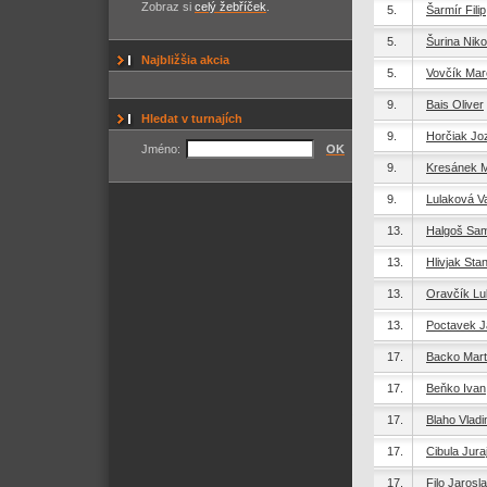
Zobraz si
celý žebříček
.
5.
Šarmír Filip
5.
Šurina Niko
Najbližšia akcia
5.
Vovčík Mar
9.
Bais Oliver
Hledat v turnajích
9.
Horčiak Jo
Jméno:
OK
9.
Kresánek M
9.
Lulaková V
13.
Halgoš Sa
13.
Hlivjak Stan
13.
Oravčík L
13.
Poctavek J
17.
Backo Mart
17.
Beňko Ivan
17.
Blaho Vladi
17.
Cibula Jura
17.
Filo Jarosl