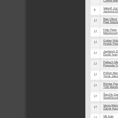
Csekei Mar
Valovič Joz
9.
Jacková Da
Bais Oliver
17.
Pijak Matúš
Felix Peter
17.
Mačejovský
Gujber Rób
17.
Hrebík Pet
Jambrich D
17.
Ďuráč Ivan
Pajbach Mi
17.
Popunda T
Priškin Ma
17.
Torok Jaku
Remiar Pav
17.
Tóth Marek
Števčík Dan
17.
Smolíčková
Varga Mári
17.
Žáček Karo
Vlk Ivan
17.