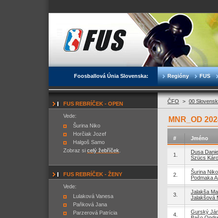
Foosballová Únia Slovenska:
Regióny
FUS
ČFO
>
00 Slovensk
FUS REBRÍČEK - OPEN
Vede:
MNR_OD 2024
Šurina Niko
Horčiak Jozef
#
Jméno
Halgoš Samo
Zobraz si
celý žebříček
.
Dusa Danie
1.
Szücs Káro
Šurina Niko
FUS REBRÍČEK - ŽENY
2.
Podmaka A
Vede:
Jalakša Mar
3.
Lulaková Vanesa
Jalakšová 
Paňková Jana
Gurský Já
Parzerová Patrícia
4.
Bašo Ondre