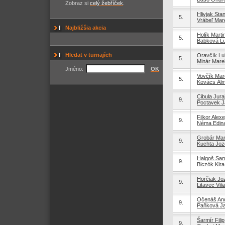
Zobraz si
celý žebříček
.
Hlivjak Stan
5.
Vrábeľ Mar
Najbližšia akcia
Holík Marti
5.
Babková Lu
Hledat v turnajích
Oravčík L
5.
Minár Mare
Jméno:
OK
Vovčík Mar
5.
Kovács Ál
Cibula Jura
9.
Poctavek J
Filkor Alexe
9.
Néma Edin
Grobár Mar
9.
Kuchta Joz
Halgoš Sa
9.
Biczók Kira
Horčiak Jo
9.
Litavec Vil
Očenáš And
9.
Paňková J
Šarmír Filip
9.