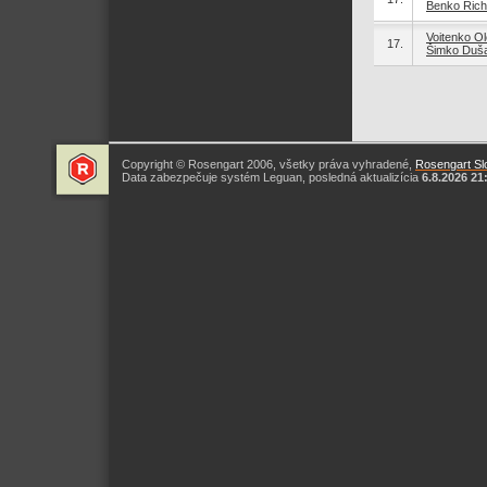
Benko Rich
Voitenko Ol
17.
Šimko Duš
Copyright © Rosengart 2006, všetky práva vyhradené,
Rosengart Slo
Data zabezpečuje systém Leguan, posledná aktualizícia
6.8.2026 21