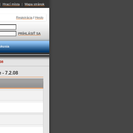
|
Hrací místa
|
Mapa stránok
Registrácia
/
Heslo
PRÍHLÁSIŤ SA
skusia
08
e -
7.2.08