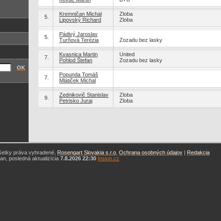
Kremničan Michal
Zloba
5.
Lipovský Richard
Zloba
Pádivý Jaroslav
5.
Turňová Terézia
Zozadu bez lasky
Kvasnica Martin
United
7.
Pohlod Štefan
Zozadu bez lasky
OK
Popunda Tomáš
7.
Mlátiček Michal
Zednikovič Stanislav
Zloba
9.
Petrisko Juraj
Zloba
šetky práva vyhradené,
Rosengart Slovakia s.r.o.
Ochrana osobných údajov
|
Redakcia
n, posledná aktualizícia
7.8.2026 22:30
Insion.cz