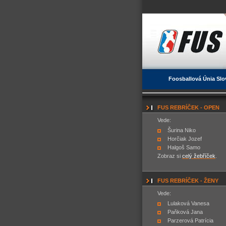
Foosballová Únia Slo
FUS REBRÍČEK - OPEN
Vede:
Šurina Niko
Horčiak Jozef
Halgoš Samo
Zobraz si
celý žebříček
.
FUS REBRÍČEK - ŽENY
Vede:
Lulaková Vanesa
Paňková Jana
Parzerová Patrícia