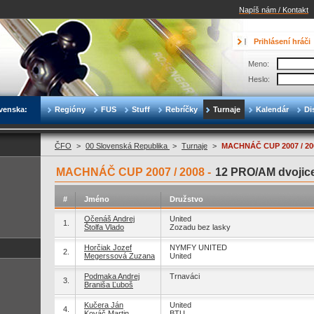
Napíš nám / Kontakt
Prihlásení hráči
Meno:
Heslo:
venska:
Regióny
FUS
Stuff
Rebríčky
Turnaje
Kalendár
Di
ČFO
>
00 Slovenská Republika
>
Turnaje
>
MACHNÁČ CUP 2007 / 20
MACHNÁČ CUP 2007 / 2008 -
12 PRO/AM dvojic
#
Jméno
Družstvo
Očenáš Andrej
United
1.
Štolfa Vlado
Zozadu bez lasky
Horčiak Jozef
NYMFY UNITED
2.
Megerssová Zuzana
United
Podmaka Andrej
Trnaváci
3.
Braniša Ľuboš
Kučera Ján
United
4.
Kováč Martin
BTU