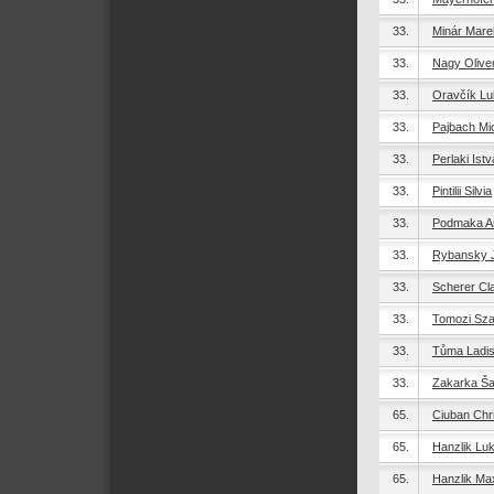
33.
Minár Mare
33.
Nagy Olive
33.
Oravčík L
33.
Pajbach Mi
33.
Perlaki Ist
33.
Pintilii Silvia
33.
Podmaka A
33.
Rybansky J
33.
Scherer Cl
33.
Tomozi Sz
33.
Tůma Ladis
33.
Zakarka Š
65.
Ciuban Chri
65.
Hanzlik Lu
65.
Hanzlik Max