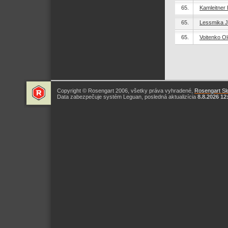
65.
Kamleitner
65.
Lessmika J
65.
Voitenko Ol
Copyright © Rosengart 2006, všetky práva vyhradené,
Rosengart Slo
Data zabezpečuje systém Leguan, posledná aktualizícia
8.8.2026 12