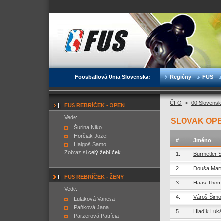
Foosballová Únia Slovenska:
Regióny
FUS
ČFO
>
00 Slovensk
FUS REBRÍČEK - OPEN
Vede:
SLOVAK OPE
Šurina Niko
Horčiak Jozef
#
Jméno
Halgoš Samo
Zobraz si
celý žebříček
.
1.
Burmetler S
2.
Douša Mart
FUS REBRÍČEK - ŽENY
3.
Haas Tho
Vede:
4.
Vároš Šim
Lulaková Vanesa
Paňková Jana
5.
Hladík Luk
Parzerová Patrícia