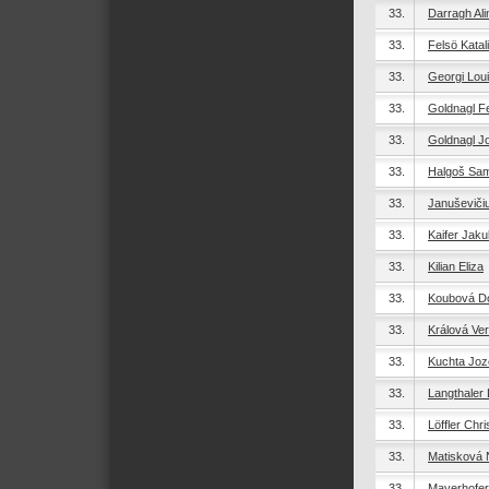
33.
Darragh Ali
33.
Felsö Katal
33.
Georgi Lou
33.
Goldnagl Fe
33.
Goldnagl J
33.
Halgoš Sa
33.
Januševičiu
33.
Kaifer Jaku
33.
Kilian Eliza
33.
Koubová D
33.
Králová Ve
33.
Kuchta Joz
33.
Langthaler 
33.
Löffler Chri
33.
Matisková N
33.
Mayerhofer