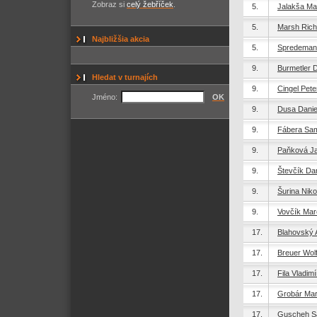
Zobraz si
celý žebříček
.
5.
Jalakša Mar
5.
Marsh Rich
Najbližšia akcia
5.
Spredeman
9.
Burmetler D
Hledat v turnajích
9.
Cingel Pete
Jméno:
OK
9.
Dusa Danie
9.
Fábera Sa
9.
Paňková J
9.
Števčík Dan
9.
Šurina Niko
9.
Vovčík Mar
17.
Blahovský 
17.
Breuer Wol
17.
Fila Vladimí
17.
Grobár Mar
17.
Guscheh S