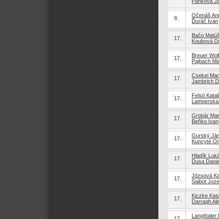
Paňková J
Očenáš And
9.
Ďuráč Ivan
Bačo Matú
17.
Koubová D
Breuer Wol
17.
Pajbach Mi
Csekei Mar
17.
Jambrich D
Felsö Katal
17.
Lamperska
Grobár Mar
17.
Beňko Ivan
Gurský Já
17.
Kuncyté O
Hladík Luk
17.
Dusa Danie
Józsová Ka
17.
Saibot Joze
Kiczke Kat
17.
Darragh Ali
Langthaler 
17.