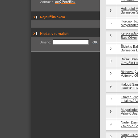
Zobraz si
celý žebříček
.
Holzapfel M
5.
Burmetler S
Najbližšia akcia
Horčiak Jo
5.
Mayerhofer 
Hledat v turnajích
Szücs Káro
5.
Bais Oliver
Jméno:
OK
Šivickis Bal
5.
Burmetler D
Bilčák Bran
9.
Oravčík L
Blahovský 
9.
Voitenko Ol
Halgoš Sa
9.
Hanzlik Lu
Litavec Vil
9.
Lulaková V
Mayerhofer
9.
Valovič Joz
Nader Djam
9.
Zakarka Š
Nagy Olive
9.