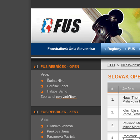
Foosballová Únia Slovenska:
Regióny
FUS
ČFO
>
00 Slovensk
FUS REBRÍČEK - OPEN
Vede:
SLOVAK OPE
Šurina Niko
Horčiak Jozef
#
Jméno
Halgoš Samo
Zobraz si
celý žebříček
.
Haas Tho
1.
Matisková N
Kilian Eliza
FUS REBRÍČEK - ŽENY
2.
Vároš Šim
Vede:
Pavlovič Mi
3.
Lulaková Vanesa
Minár Mare
Paňková Jana
Poctavek J
Parzerová Patrícia
4.
Jamontas 