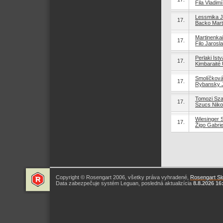
Fila Vladimí
Lessmika J
17.
Backo Mart
Martinenka
17.
Filo Jarosl
Perlaki Ist
17.
Kimbaraité 
Smolíčková
17.
Rybansky J
Tomozi Sz
17.
Szucs Nikol
Wiesinger 
17.
Žigo Gabrie
Copyright © Rosengart 2006, všetky práva vyhradené,
Rosengart Slo
Data zabezpečuje systém Leguan, posledná aktualizícia
8.8.2026 16