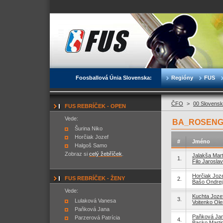
Foosballová Únia Slovenska:
Regióny
FUS
ČFO
>
00 Slovensk
FUS REBRÍČEK - OPEN
Vede:
BA_ROSENGA
Šurina Niko
Horčiak Jozef
#
Jméno
Halgoš Samo
Zobraz si
celý žebříček
.
Jalakša Mart
1.
Filo Jaroslav
Horčiak Joz
FUS REBRÍČEK - ŽENY
2.
Bašo Ondrej
Vede:
Kuchta Joze
3.
Lulaková Vanesa
Voitenko Ole
Paňková Jana
Paňková Ja
Parzerová Patrícia
4.
Backo Marti