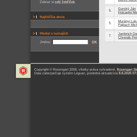
Zobraz si
celý žebříček
.
Gurský Ján
5.
Holzapfel Mi
Najbližšia akcia
Murányi Luk
5.
Pajbach Mic
Hledat v turnajích
Jambrich Da
7.
Chrenák Pet
Jméno:
OK
Copyright © Rosengart 2006, všetky práva vyhradené,
Rosengart Slo
Data zabezpečuje systém Leguan, posledná aktualizícia
8.8.2026 07