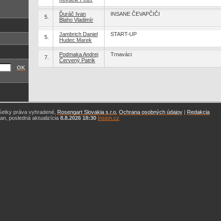
Ďuráč Ivan
INSANE ČEVAPČIČI
5.
Blaho Vladimír
Jambrich Daniel
START-UP
5.
Hudec Marek
Podmaka Andrej
Trnaváci
7.
Červený Patrik
OK
šetky práva vyhradené,
Rosengart Slovakia s.r.o.
Ochrana osobných údajov
|
Redakcia
n, posledná aktualizícia
8.8.2026 18:30
Insion.cz