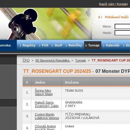
Napíš nám / Kontakt
Prihlásení hráči
Meno:
Heslo:
venska:
Regióny
FUS
Stuff
Rebríčky
Turnaje
Kalendár
Di
ČFO
>
00 Slovenská Republika
>
Turnaje
>
TT_ROSENGART CUP 20
TT_ROSENGART CUP 2024/25 -
07 Monster DYP
#
Jméno
Družstvo
Šurina Niko
TEAM SUXX
1.
Valuch Matej
Halgoš Samo
SHANKARA
2.
Zvolenský Julián
Z PATY
Csekei Martin
TÍ ČO PREHRALI
3.
Lulaková Vanesa
JÓZSOVÁ / LULÁKOVÁ
Očenáš Andrej
United
4.
Kováčik Peter