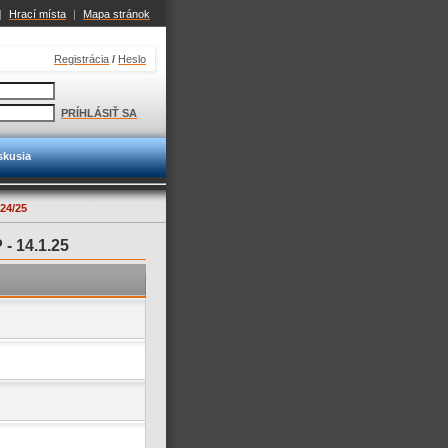
|
Hrací místa
|
Mapa stránok
Registrácia
/
Heslo
PRÍHLÁSIŤ SA
skusia
24/25
 -
14.1.25