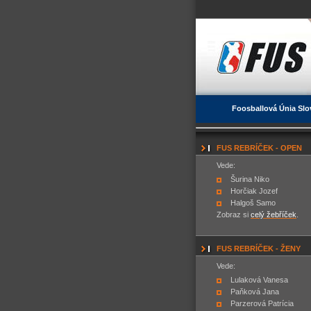
Foosballová Únia Slo
FUS REBRÍČEK - OPEN
Vede:
Šurina Niko
Horčiak Jozef
Halgoš Samo
Zobraz si
celý žebříček
.
FUS REBRÍČEK - ŽENY
Vede:
Lulaková Vanesa
Paňková Jana
Parzerová Patrícia