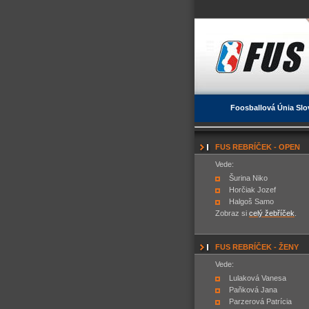
Foosballová Únia Slo
FUS REBRÍČEK - OPEN
Vede:
Šurina Niko
Horčiak Jozef
Halgoš Samo
Zobraz si
celý žebříček
.
FUS REBRÍČEK - ŽENY
Vede:
Lulaková Vanesa
Paňková Jana
Parzerová Patrícia