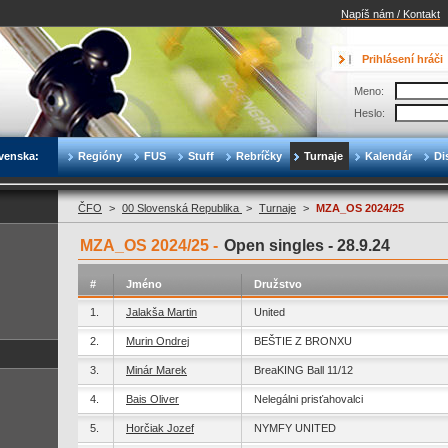
Napíš nám / Kontakt
Prihlásení hráči
Meno:
Heslo:
venska:
Regióny
FUS
Stuff
Rebríčky
Turnaje
Kalendár
Di
ČFO
>
00 Slovenská Republika
>
Turnaje
>
MZA_OS 2024/25
MZA_OS 2024/25 -
Open singles -
28.9.24
#
Jméno
Družstvo
1.
Jalakša Martin
United
2.
Murin Ondrej
BEŠTIE Z BRONXU
3.
Minár Marek
BreaKING Ball 11/12
4.
Bais Oliver
Nelegálni prisťahovalci
5.
Horčiak Jozef
NYMFY UNITED