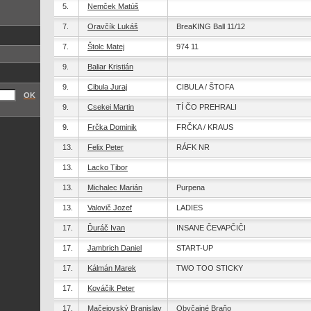
5.
Nemček Matúš
7.
Oravčík Lukáš
BreaKING Ball 11/12
7.
Štolc Matej
974 11
9.
Baliar Kristián
9.
Cibula Juraj
CIBULA / ŠTOFA
OK
9.
Csekei Martin
TÍ ČO PREHRALI
9.
Frčka Dominik
FRČKA / KRAUS
13.
Felix Peter
RÁFK NR
13.
Lacko Tibor
13.
Michalec Marián
Purpena
13.
Valovič Jozef
LADIES
17.
Ďuráč Ivan
INSANE ČEVAPČIČI
17.
Jambrich Daniel
START-UP
17.
Kálmán Marek
TWO TOO STICKY
17.
Kováčik Peter
17.
Mačejovský Branislav
Obyčajné Braňo