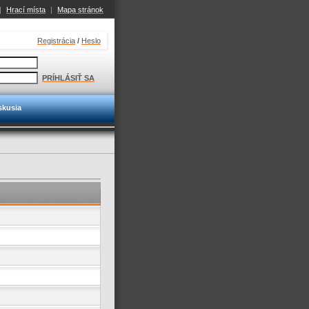
|
Hrací místa
|
Mapa stránok
Registrácia
/
Heslo
PRÍHLÁSIŤ SA
skusia