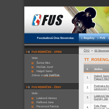
Foosballová Únia Slovenska:
Regióny
FUS
ČFO
>
00 Slovensk
FUS REBRÍČEK - OPEN
Vede:
TT_ROSENGA
Šurina Niko
Horčiak Jozef
#
Jméno
Halgoš Samo
Zobraz si
celý žebříček
.
Halgoš Sam
1.
Pajbach Mic
Podmaka An
FUS REBRÍČEK - ŽENY
2.
Lieskovský 
Vede:
Lulaková Va
3.
Lulaková Vanesa
Gurský Ján
Paňková Jana
Felix Peter
Parzerová Patrícia
4.
Poctavek Já