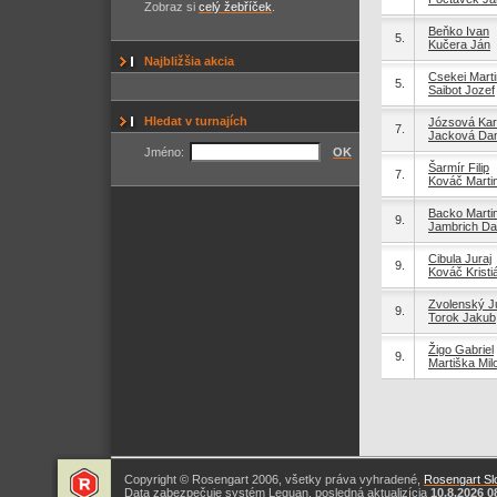
Zobraz si
celý žebříček
.
Beňko Ivan
5.
Kučera Ján
Najbližšia akcia
Csekei Marti
5.
Saibot Jozef
Hledat v turnajích
Józsová Kar
7.
Jacková Dan
Jméno:
OK
Šarmír Filip
7.
Kováč Marti
Backo Marti
9.
Jambrich Da
Cibula Juraj
9.
Kováč Kristi
Zvolenský Ju
9.
Torok Jakub
Žigo Gabriel
9.
Martiška Mil
Copyright © Rosengart 2006, všetky práva vyhradené,
Rosengart Slo
Data zabezpečuje systém Leguan, posledná aktualizícia
10.8.2026 0