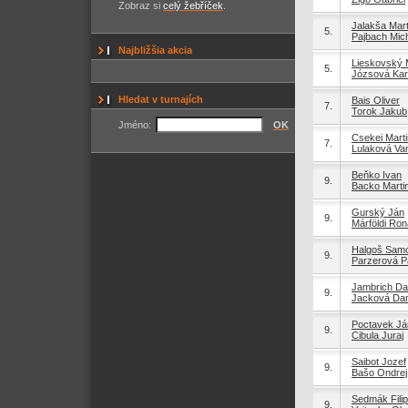
Zobraz si
celý žebříček
.
Jalakša Mart
5.
Pajbach Mic
Najbližšia akcia
Lieskovský 
5.
Józsová Kar
Hledat v turnajích
Bais Oliver
7.
Torok Jakub
Jméno:
OK
Csekei Marti
7.
Lulaková Va
Beňko Ivan
9.
Backo Marti
Gurský Ján
9.
Márföldi Ron
Halgoš Sam
9.
Parzerová Pa
Jambrich Da
9.
Jacková Dan
Poctavek Já
9.
Cibula Juraj
Saibot Jozef
9.
Bašo Ondrej
Sedmák Filip
9.