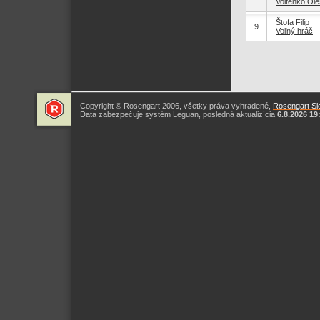
Voitenko Ole
Štofa Filip
9.
Voľný hráč
Copyright © Rosengart 2006, všetky práva vyhradené,
Rosengart Slo
Data zabezpečuje systém Leguan, posledná aktualizícia
6.8.2026 19