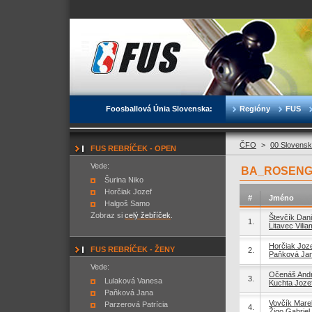
Foosballová Únia Slovenska:
Regióny
FUS
ČFO
>
00 Slovensk
FUS REBRÍČEK - OPEN
Vede:
BA_ROSENGA
Šurina Niko
Horčiak Jozef
#
Jméno
Halgoš Samo
Zobraz si
celý žebříček
.
Števčík Dani
1.
Litavec Vilia
Horčiak Joz
FUS REBRÍČEK - ŽENY
2.
Paňková Ja
Vede:
Očenáš Andr
3.
Lulaková Vanesa
Kuchta Joze
Paňková Jana
Vovčík Mare
Parzerová Patrícia
4.
Žigo Gabriel