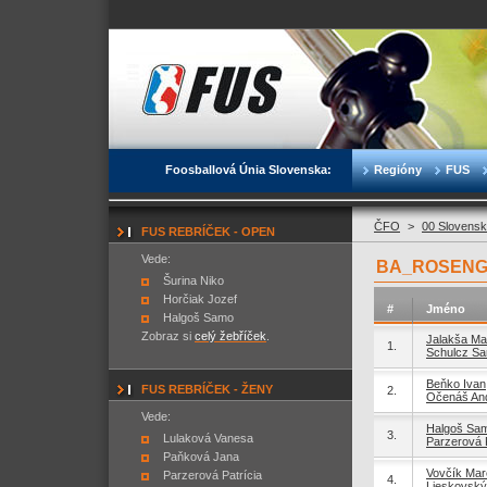
Foosballová Únia Slovenska:
Regióny
FUS
ČFO
>
00 Slovensk
FUS REBRÍČEK - OPEN
Vede:
BA_ROSENGA
Šurina Niko
Horčiak Jozef
#
Jméno
Halgoš Samo
Zobraz si
celý žebříček
.
Jalakša Mar
1.
Schulcz S
Beňko Ivan
FUS REBRÍČEK - ŽENY
2.
Očenáš And
Vede:
Halgoš Sa
3.
Lulaková Vanesa
Parzerová P
Paňková Jana
Vovčík Mar
Parzerová Patrícia
4.
Lieskovský