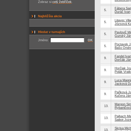
Zobraz si
celý žebříček
.
Fábera Sa
5.
Ďuráč Ivan
Najbližšia akcia
Litavec Vil
5.
Józsová Ka
Hledat v turnajích
Pavlovič Mi
5.
Gurský Já
Jméno:
OK
Poctavek J
5.
Bašo Ondre
Fandel Iva
9.
Dorčák Já
Horčiak Jo
9.
Polák Vrat
Luca Magn
9.
Jacková Da
Paňková J
9.
Kučera Ján
Margon Si
13.
Rybaničov
Pajbach Mi
13.
Saibot Joze
Skrisa Mich
13.