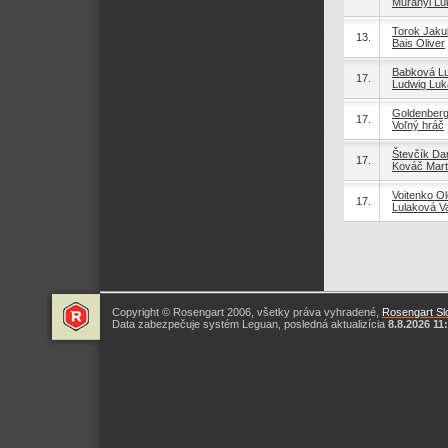
Murányi Lu
Torok Jaku
13.
Bais Oliver
Babková Lu
17.
Ludwig Luk
Goldenberg
17.
Voľný hráč
Števčík Dan
17.
Kováč Mart
Voitenko Ol
17.
Lulaková V
Copyright © Rosengart 2006, všetky práva vyhradené,
Rosengart Slo
Data zabezpečuje systém Leguan, posledná aktualizícia
8.8.2026 11