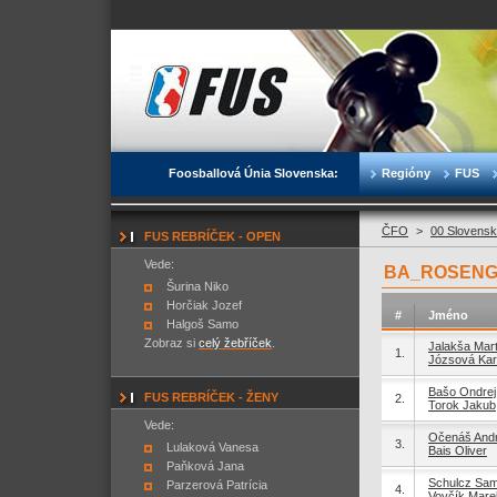
Foosballová Únia Slovenska:
Regióny
FUS
ČFO
>
00 Slovensk
FUS REBRÍČEK - OPEN
Vede:
BA_ROSENGA
Šurina Niko
Horčiak Jozef
#
Jméno
Halgoš Samo
Zobraz si
celý žebříček
.
Jalakša Mart
1.
Józsová Kar
Bašo Ondrej
FUS REBRÍČEK - ŽENY
2.
Torok Jakub
Vede:
Očenáš Andr
3.
Lulaková Vanesa
Bais Oliver
Paňková Jana
Schulcz Sa
Parzerová Patrícia
4.
Vovčík Mare