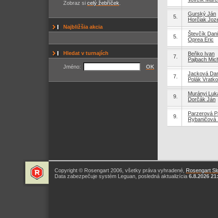
Zobraz si
celý žebříček
.
Gurský Ján
5.
Horčiak Joz
Najbližšia akcia
Števčík Dani
5.
Oprea Eric
Hledat v turnajích
Beňko Ivan
7.
Pajbach Mic
Jméno:
OK
Jacková Dan
7.
Polák Vratko
Murányi Luk
9.
Dorčák Ján
Parzerová Pa
9.
Rybaničová
Copyright © Rosengart 2006, všetky práva vyhradené,
Rosengart Slo
Data zabezpečuje systém Leguan, posledná aktualizícia
6.8.2026 21