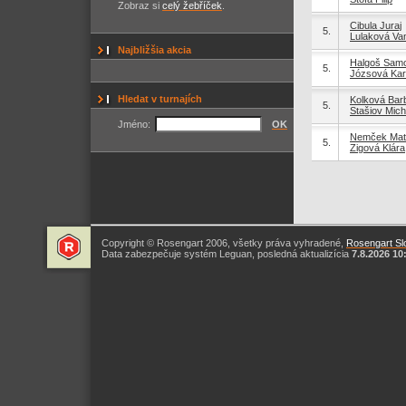
Zobraz si
celý žebříček
.
Cibula Juraj
5.
Lulaková Va
Najbližšia akcia
Halgoš Sam
5.
Józsová Kar
Hledat v turnajích
Kolková Bar
5.
Stašiov Mich
Jméno:
OK
Nemček Mat
5.
Zigová Klára
Copyright © Rosengart 2006, všetky práva vyhradené,
Rosengart Slo
Data zabezpečuje systém Leguan, posledná aktualizícia
7.8.2026 10