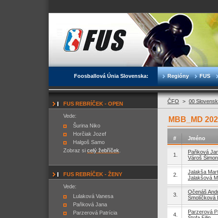
Foosballová Únia Slovenska:
Regióny
FUS
ČFO
>
00 Slovensk
FUS REBRÍČEK - OPEN
Vede:
MBB_MD 2022
Šurina Niko
Horčiak Jozef
#
Jméno
Halgoš Samo
Zobraz si
celý žebříček
.
Paňková Ja
1.
Vároš Šimon
Jalakša Mart
FUS REBRÍČEK - ŽENY
2.
Jalakšová M
Vede:
Očenáš Andr
3.
Lulaková Vanesa
Smolíčková 
Paňková Jana
Parzerová Pa
Parzerová Patrícia
4.
Štofa Filip