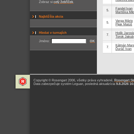
Zobraz si
celý žebříček
.
Fandel Ivan
5.
Martiška Mil
Najbližšia akcia
Varga Mário
5.
Pijak Matúš
Hledat v turnajích
Holík Jarosl
7.
Torok Jakub
Jméno:
OK
Kálmán Mar
7.
Ďuráč Ivan
Copyright © Rosengart 2006, všetky práva vyhradené,
Rosengart Slo
Data zabezpečuje systém Leguan, posledná aktualizícia
9.8.2026 16