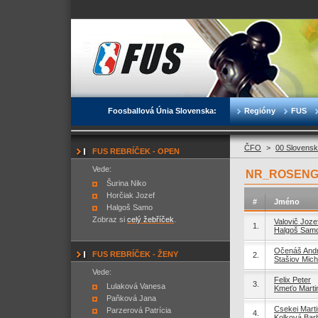
Foosballová Únia Slovenska:
Regióny
FUS
ČFO
>
00 Slovensk
FUS REBRÍČEK - OPEN
Vede:
NR_ROSENGA
Šurina Niko
Horčiak Jozef
#
Jméno
Halgoš Samo
Zobraz si
celý žebříček
.
Valovič Joze
1.
Halgoš Sam
Očenáš Andr
FUS REBRÍČEK - ŽENY
2.
Stašiov Mich
Vede:
Felix Peter
3.
Lulaková Vanesa
Kmeťo Marti
Paňková Jana
Csekei Marti
Parzerová Patrícia
4.
Kolková Bar