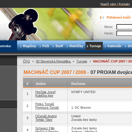
Napíš nám / Kontakt
Prihlásení hráči
Meno:
Heslo:
venska:
Regióny
FUS
Stuff
Rebríčky
Turnaje
Kalendár
Di
ČFO
>
00 Slovenská Republika
>
Turnaje
>
MACHNÁČ CUP 2007 / 20
MACHNÁČ CUP 2007 / 2008 -
07 PRO/AM dvojic
#
Jméno
Družstvo
Horčiak Jozef
NYMFY UNITED
1.
Kubička Igor
Petko Tomáš
2.
Pompura Tomáš
1. DC Brezno
Očenáš Andrej
United
3.
Tehlár Tibor
Zozadu bez lasky
Schwarz Filip
Zozadu bez lasky
4.
Mečlová Renáta
Ambros / Mečlová