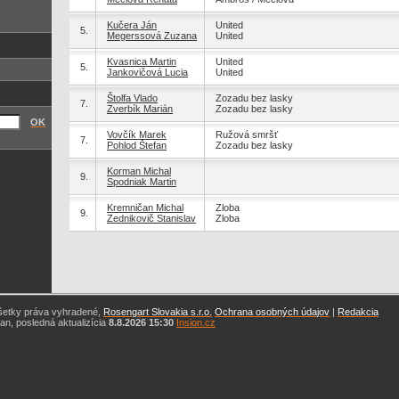
Kučera Ján
United
5.
Megerssová Zuzana
United
Kvasnica Martin
United
5.
Jankovičová Lucia
United
Štolfa Vlado
Zozadu bez lasky
7.
Zverbík Marián
Zozadu bez lasky
OK
Vovčík Marek
Ružová smršť
7.
Pohlod Štefan
Zozadu bez lasky
Korman Michal
9.
Spodniak Martin
Kremničan Michal
Zloba
9.
Zednikovič Stanislav
Zloba
šetky práva vyhradené,
Rosengart Slovakia s.r.o.
Ochrana osobných údajov
|
Redakcia
n, posledná aktualizícia
8.8.2026 15:30
Insion.cz