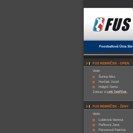
Foosballová Únia Slo
FUS REBRÍČEK - OPEN
Vede:
Šurina Niko
Horčiak Jozef
Halgoš Samo
Zobraz si
celý žebříček
.
FUS REBRÍČEK - ŽENY
Vede:
Lulaková Vanesa
Paňková Jana
Parzerová Patrícia