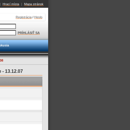
|
Hrací místa
|
Mapa stránok
Registrácia
/
Heslo
PRÍHLÁSIŤ SA
skusia
08
e -
13.12.07