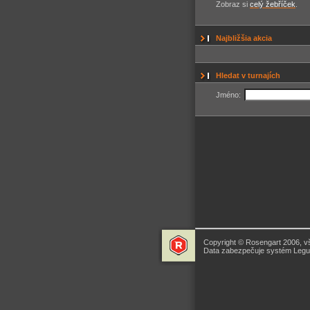
Zobraz si
celý žebříček
.
Najbližšia akcia
Hledat v turnajích
Jméno:
Copyright © Rosengart 2006, v
Data zabezpečuje systém Legua