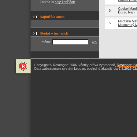
Zobraz si
celý žebříček
.
Csekei Marti
5.
Ďuráč Ivan
Najbližšia akcia
Martiška Mil
5.
Malcovský M
Hledat v turnajích
Jméno:
OK
Copyright © Rosengart 2006, všetky práva vyhradené,
Rosengart Slo
Data zabezpečuje systém Leguan, posledná aktualizícia
7.8.2026 02