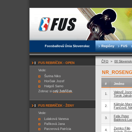
Foosballová Únia Slovenska:
Regióny
FUS
ČFO
>
00 Slovensk
FUS REBRÍČEK - OPEN
Vede:
NR_ROSENGA
Šurina Niko
Horčiak Jozef
#
Jméno
Halgoš Samo
Zobraz si
celý žebříček
.
Valovič Joze
1.
Torok Jakub
Kálmán Mar
FUS REBRÍČEK - ŽENY
2.
Fančovič Ni
Vede:
Felix Peter
3.
Lulaková Vanesa
Babková Luc
Paňková Jana
Zemko Filip
Parzerová Patrícia
4.
Scholc Rola