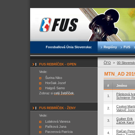
Foosballová Únia Slovenska:
Regióny
FUS
ČFO
>
00 Slovensk
FUS REBRÍČEK - OPEN
Vede:
MTN_AD 2019
Šurina Niko
Horčiak Jozef
#
Jméno
Halgoš Samo
Zobraz si
celý žebříček
.
Pánisová Iv
1.
Schnierer R
Csekei Marti
FUS REBRÍČEK - ŽENY
2.
Valovič Joze
Vede:
Gujber Erik
3.
Lulaková Vanesa
Žáček Karol
Paňková Jana
Rajčan Pete
Parzerová Patrícia
4.
Petko Tomá