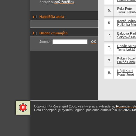
Zobraz si
celý žebříček
.
Felix Peter
5.
Torok Jakub
Najbližšia akcia
Kováč Mário
5.
Holienka Mic
Hledat v turnajích
Balgová Rad
7.
Šokyová Ma
Jméno:
OK
Rosák Nikol
7.
Toma Lukáš
Kukan Jozef
9.
Lukáč Pavol
Nógli Karol
9.
Kopál Juraj
Copyright © Rosengart 2006, všetky práva vyhradené,
Rosengart Slo
Data zabezpečuje systém Leguan, posledná aktualizícia
9.8.2026 14