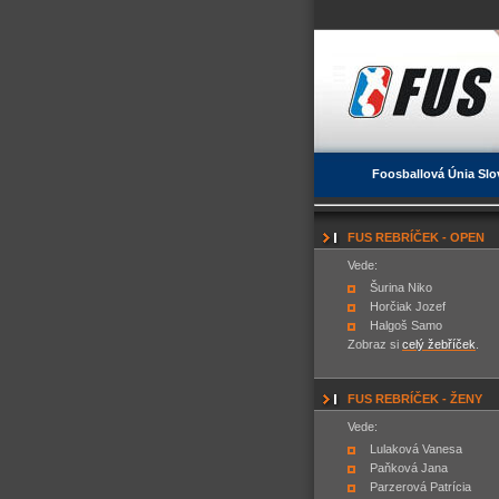
Foosballová Únia Slo
FUS REBRÍČEK - OPEN
Vede:
Šurina Niko
Horčiak Jozef
Halgoš Samo
Zobraz si
celý žebříček
.
FUS REBRÍČEK - ŽENY
Vede:
Lulaková Vanesa
Paňková Jana
Parzerová Patrícia