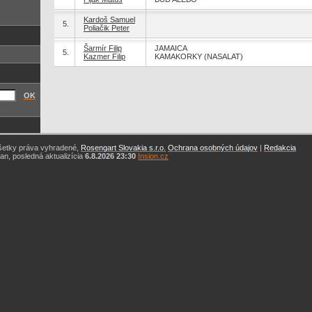
Kardoš Samuel
5.
Poliačik Peter
Šarmír Filip
JAMAICA
5.
Kazmer Filip
KAMAKORKY (NASALAT)
OK
šetky práva vyhradené,
Rosengart Slovakia s.r.o.
Ochrana osobných údajov
|
Redakcia
n, posledná aktualizícia
6.8.2026 23:30
Insion.cz