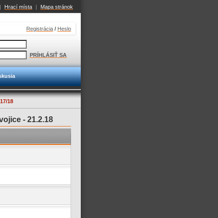
|
Hrací místa
|
Mapa stránok
Registrácia
/
Heslo
PRÍHLÁSIŤ SA
skusia
17/18
ojice -
21.2.18