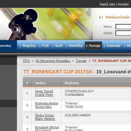
Napíš nám / Kontakt
Prihlásení hráči
Meno:
Heslo:
venska:
Regióny
FUS
Stuff
Rebríčky
Turnaje
Kalendár
Di
ČFO
>
00 Slovenská Republika
>
Turnaje
>
TT_ROSENGART CUP 20
TT_ROSENGART CUP 2017/18 -
10_Losované dv
#
Jméno
Družstvo
Noga Tomáš
VÝHERCOVIA LIGY
1.
Hrebík Peter
ČUPAKÁBRA
Podmaka Andrej
Trnaváci
2.
Šurina Niko
TEAM SUXX
Šimko Dušan
GOLDEN HANDS
3.
Blaho Vladimír
Kresánek Michal
Trnaváci
4.
Pijak Matúš
BUĎ ALEBO