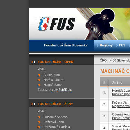
Foosballová Únia Slovenska:
Regióny
FUS
ČFO
>
00 Slovensk
FUS REBRÍČEK - OPEN
Vede:
MACHNÁČ CUP
Šurina Niko
Horčiak Jozef
#
Jméno
Halgoš Samo
Zobraz si
celý žebříček
.
Horčiak Joz
1.
Kubička Igor
Kučera Ján
FUS REBRÍČEK - ŽENY
2.
Megerssová
Vede:
Očenáš Andr
3.
Lulaková Vanesa
Petko Tomá
Paňková Jana
Vovčík Mare
Parzerová Patrícia
4.
Pohlod Štefa