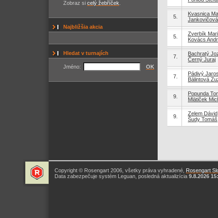
Zobraz si
celý žebříček
.
Kvasnica Ma
5.
Jankovičová
Najbližšia akcia
Zverbík Mar
5.
Kovács Andr
Hledat v turnajích
Bachratý Jo
7.
Černý Juraj
Jméno:
OK
Pádivý Jaro
7.
Bálintová Z
Popunda To
9.
Mlátiček Mic
Zelem Dávid
9.
Šudy Tomáš
Copyright © Rosengart 2006, všetky práva vyhradené,
Rosengart Slo
Data zabezpečuje systém Leguan, posledná aktualizícia
9.8.2026 15