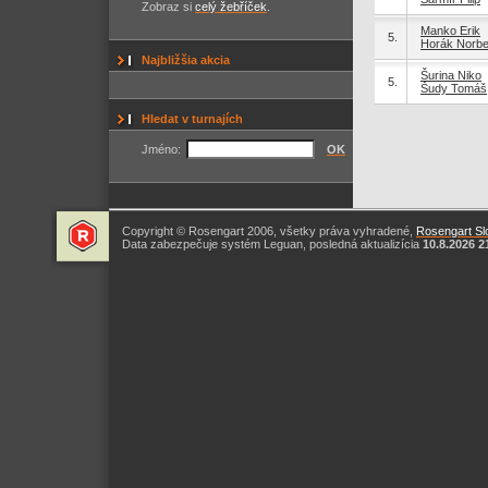
Zobraz si
celý žebříček
.
Manko Erik
5.
Horák Norbe
Najbližšia akcia
Šurina Niko
5.
Šudy Tomáš
Hledat v turnajích
Jméno:
OK
Copyright © Rosengart 2006, všetky práva vyhradené,
Rosengart Slo
Data zabezpečuje systém Leguan, posledná aktualizícia
10.8.2026 2