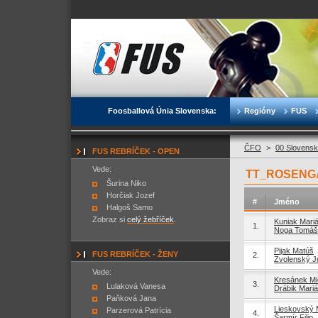
Foosballová Únia Slovenska:
Regióny
FUS
ČFO
>
00 Slovensk
FUS REBRÍČEK - OPEN
Vede:
TT_ROSENGA
Šurina Niko
Horčiak Jozef
#
Jméno
Halgoš Samo
Zobraz si
celý žebříček
.
Kuniak Mari
1.
Noga Tomáš
Pijak Matúš
FUS REBRÍČEK - ŽENY
2.
Zvolenský Ju
Vede:
Kresánek Mi
3.
Lulaková Vanesa
Drábik Mari
Paňková Jana
Lieskovský 
Parzerová Patrícia
4.
Šarmír Filip