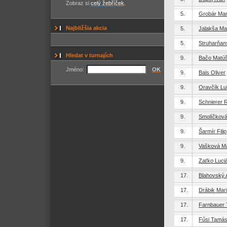
Zobraz si
celý žebříček
.
5.
Grobár Mar
Najbližšia akcia
5.
Jalakša Mar
5.
Struharňan
Hledat v turnajích
9.
Bačo Matú
Jméno:
OK
9.
Bais Oliver
9.
Oravčík L
9.
Schnierer 
9.
Smolíčková
9.
Šarmír Filip
9.
Vašková Má
9.
Zaťko Luci
17.
Blahovský 
17.
Drábik Mar
17.
Farnbauer
17.
Fűsi Tamá