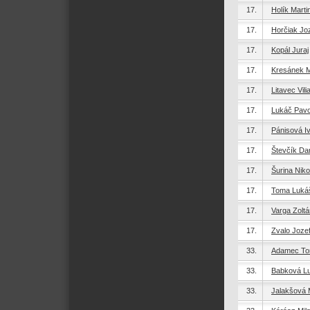
17.
Holík Marti
17.
Horčiak Jo
17.
Kopál Juraj
17.
Kresánek M
17.
Litavec Vil
17.
Lukáč Pavo
17.
Pánisová I
17.
Števčík Dan
17.
Šurina Niko
17.
Toma Luká
17.
Varga Zoltá
17.
Zvalo Joze
33.
Adamec T
33.
Babková Lu
33.
Jalakšová 