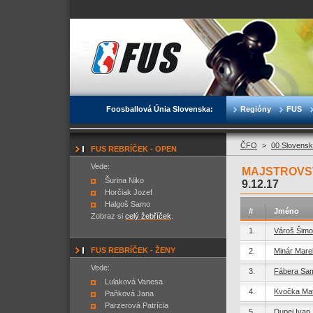
Foosballová Únia Slovenska:
Regióny
FUS
ČFO
>
00 Slovensk
FUS REBRÍČEK - OPEN
Vede:
MAJSTROVST
Šurina Niko
9.12.17
Horčiak Jozef
Halgoš Samo
#
Jméno
Zobraz si
celý žebříček
.
1.
Vároš Šim
FUS REBRÍČEK - ŽENY
2.
Minár Mare
Vede:
3.
Fábera Sa
Lulaková Vanesa
4.
Kvočka Mat
Paňková Jana
Parzerová Patrícia
5.
Dupej Ivan