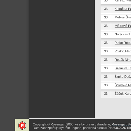
33.
Kárász Mil
33.
Kukučka Pe
33.
Melkus Ši
33.
Miškovič P
33.
Nógli Karol
33.
Petko Róbe
33.
Priškin Ma
33.
Rosák Niko
33.
Szamuel Er
33.
Šimko Duš
33.
Šokyová M
33.
Žáček Karo
Copyright © Rosengart 2006, všetky práva vyhradené,
Rosengart Slo
Data zabezpečuje systém Leguan, posledná aktualizícia
6.8.2026 15