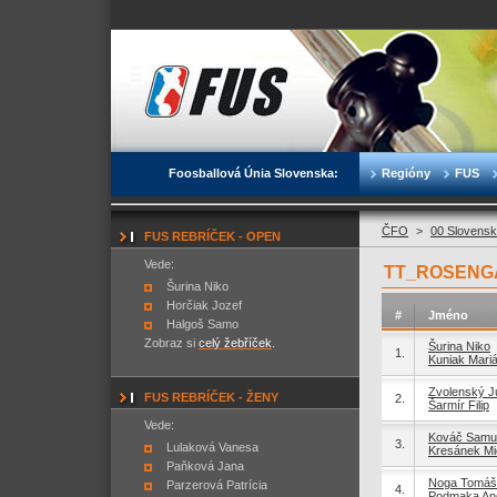
Foosballová Únia Slovenska:
Regióny
FUS
ČFO
>
00 Slovensk
FUS REBRÍČEK - OPEN
Vede:
TT_ROSENGA
Šurina Niko
Horčiak Jozef
#
Jméno
Halgoš Samo
Zobraz si
celý žebříček
.
Šurina Niko
1.
Kuniak Mari
Zvolenský Ju
FUS REBRÍČEK - ŽENY
2.
Šarmír Filip
Vede:
Kováč Samu
3.
Lulaková Vanesa
Kresánek Mi
Paňková Jana
Noga Tomáš
Parzerová Patrícia
4.
Podmaka An