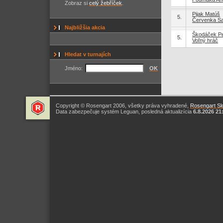
Zobraz si
celý žebříček
.
Pijak Matúš
5.
Červenka S
Najbližšia akcia
Škodáček Pe
5.
Voľný hráč
Hledat v turnajích
Jméno:
OK
Copyright © Rosengart 2006, všetky práva vyhradené,
Rosengart Slo
Data zabezpečuje systém Leguan, posledná aktualizícia
6.8.2026 21