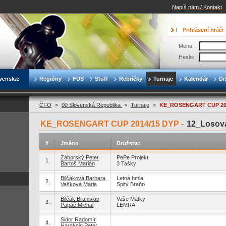
Napíš nám / Kontakt
Prihlásení hráči
Meno:
Heslo:
venska:
Regióny
FUS
Stuff
Rebríčky
Turnaje
Kalendár
Di
ČFO
>
00 Slovenská Republika
>
Turnaje
>
KE_ROSENGART CUP 20
KE_ROSENGART CUP 2014/15 DYP -
12_Losova
#
Jméno
Družstvo
Záborský Peter
PePe Projekt
1.
Bartoš Marián
3 Tašky
Bilčáková Barbara
Letná hmla
2.
Vašková Mária
Spitý Braňo
Bilčák Branislav
Vaše Matky
3.
Papáč Michal
LEMRA
Sidor Radomír
4.
Haraksin Peter