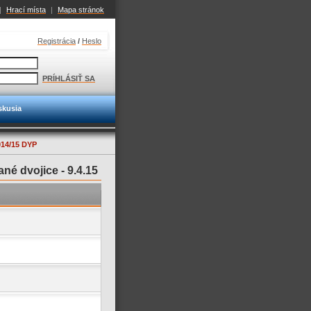
|
Hrací místa
|
Mapa stránok
Registrácia
/
Heslo
PRÍHLÁSIŤ SA
skusia
14/15 DYP
né dvojice -
9.4.15