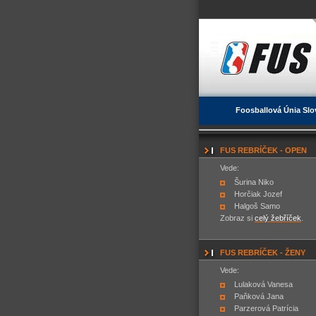
Foosballová Únia Slo
FUS REBRÍČEK - OPEN
Vede:
Šurina Niko
Horčiak Jozef
Halgoš Samo
Zobraz si
celý žebříček
.
FUS REBRÍČEK - ŽENY
Vede:
Lulaková Vanesa
Paňková Jana
Parzerová Patrícia