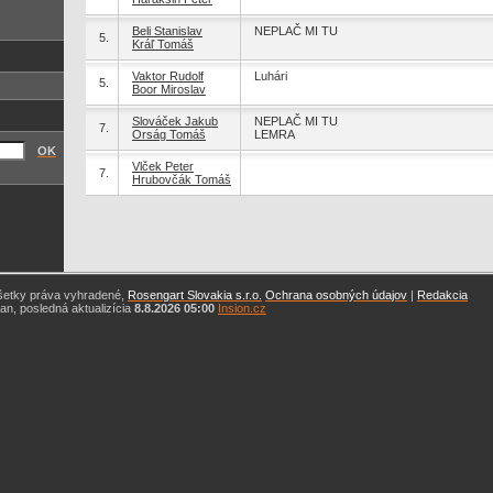
Beli Stanislav
NEPLAČ MI TU
5.
Kráľ Tomáš
Vaktor Rudolf
Luhári
5.
Boor Miroslav
Slováček Jakub
NEPLAČ MI TU
7.
Orság Tomáš
LEMRA
OK
Vlček Peter
7.
Hrubovčák Tomáš
šetky práva vyhradené,
Rosengart Slovakia s.r.o.
Ochrana osobných údajov
|
Redakcia
n, posledná aktualizícia
8.8.2026 05:00
Insion.cz