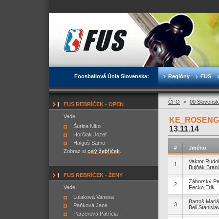
Foosballová Únia Slovenska:
Regióny
FUS
ČFO
>
00 Slovensk
FUS REBRÍČEK - OPEN
Vede:
KE_ROSENGA
Šurina Niko
13.11.14
Horčiak Jozef
Halgoš Samo
#
Jméno
Zobraz si
celý žebříček
.
Vaktor Rudol
1.
Bujňák Brani
FUS REBRÍČEK - ŽENY
Záborský Pe
2.
Vede:
Fecko Erik
Lulaková Vanesa
Bartoš Mari
3.
Paňková Jana
Beli Stanisla
Parzerová Patrícia