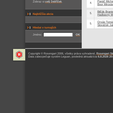
Papáč Micha
Zobraz si
celý žebříček
.
4.
Boor Mirosla
Bilčák Brani
5.
Najbližšia akcia
Hadbavný M
Orság Tomá
5.
Slováček Ja
Hledat v turnajích
Jméno:
OK
Copyright © Rosengart 2006, všetky práva vyhradené,
Rosengart Slo
Data zabezpečuje systém Leguan, posledná aktualizícia
6.8.2026 20