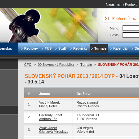
Napíš nám / Kontakt
Prihlásení hráči
Meno:
Heslo:
venska:
Regióny
FUS
Stuff
Rebríčky
Turnaje
Kalendár
Di
ČFO
>
00 Slovenská Republika
>
Turnaje
>
SLOVENSKÝ POHÁR 2013
SLOVENSKÝ POHÁR 2013 / 2014 DYP -
04 Loso
-
30.5.14
#
Jméno
Družstvo
Vovčík Marek
Ružová smršť
1.
Mačej Peter
Priamy Prenos
Bachratý Jozef
Thunderball TT
2.
Ambros Ján
1. DC Brezno
Zvalo Jozef
Old Virgins
3.
Giertlová Miroslava
Vtáky v tŕní