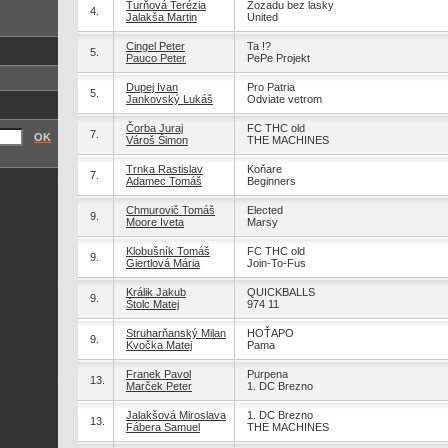
Turňová Terézia
Zozadu bez lasky
4.
Jalakša Martin
United
Cingel Peter
Ta !?
5.
Pauco Peter
PePe Projekt
Dupej Ivan
Pro Patria
5.
Jankovský Lukáš
Odviate vetrom
Čorba Juraj
FC THC old
7.
OK
Vároš Šimon
THE MACHINES
Trnka Rastislav
Koňare
7.
Adamec Tomáš
Beginners
Chmurovič Tomáš
Elected
9.
Moore Iveta
Marsy
Klobušník Tomáš
FC THC old
9.
Giertlová Mária
Join-To-Fus
Králik Jakub
QUICKBALLS
9.
Štolc Matej
974 11
Struharňanský Milan
HOŤAPO
9.
Kvočka Matej
Pama
Franek Pavol
Purpena
13.
Marček Peter
1. DC Brezno
Jalakšová Miroslava
1. DC Brezno
13.
Fábera Samuel
THE MACHINES