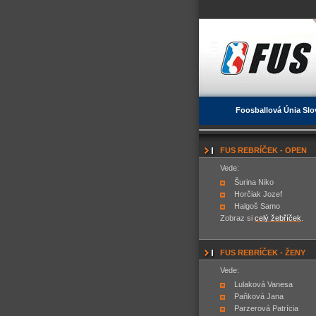
Foosballová Únia Slo
FUS REBRÍČEK - OPEN
Vede:
Šurina Niko
Horčiak Jozef
Halgoš Samo
Zobraz si
celý žebříček
.
FUS REBRÍČEK - ŽENY
Vede:
Lulaková Vanesa
Paňková Jana
Parzerová Patrícia