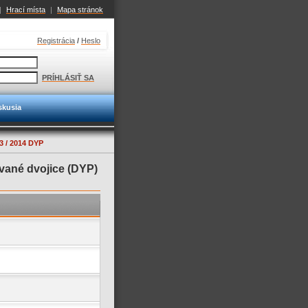
|
Hrací místa
|
Mapa stránok
Registrácia
/
Heslo
PRÍHLÁSIŤ SA
skusia
 / 2014 DYP
vané dvojice (DYP)