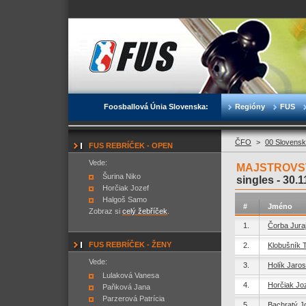
Foosballová Únia Slovenska:
Regióny
FUS
ČFO
>
00 Slovensk
FUS REBRÍČEK - OPEN
Vede:
MAJSTROVST
Šurina Niko
singles -
30.1
Horčiak Jozef
Halgoš Samo
#
Jméno
Zobraz si
celý žebříček
.
1.
Čorba Jura
FUS REBRÍČEK - ŽENY
2.
Klobušník 
Vede:
3.
Holík Jaros
Lulaková Vanesa
4.
Horčiak Jo
Paňková Jana
Parzerová Patrícia
5.
Bachratý J