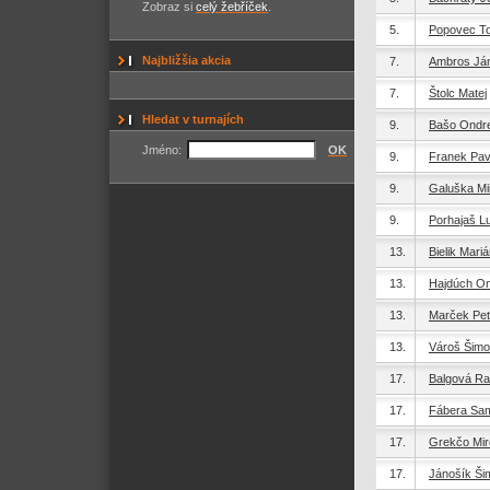
Zobraz si
celý žebříček
.
5.
Popovec T
Najbližšia akcia
7.
Ambros Já
7.
Štolc Matej
Hledat v turnajích
9.
Bašo Ondre
Jméno:
OK
9.
Franek Pav
9.
Galuška Mi
9.
Porhajaš L
13.
Bielik Mari
13.
Hajdúch On
13.
Marček Pet
13.
Vároš Šim
17.
Balgová Ra
17.
Fábera Sa
17.
Grekčo Mir
17.
Jánošík Ši