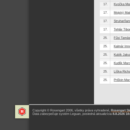
17.
Kvočka Mat
17.
Mojský Mat
17.
Struharňan
17.
Tehlár Tibo
25.
Fűsi Tamá
25.
Kalmár Imr
25.
Kubík Jaku
25.
Kudlík Mar
25.
Líška Rich
25.
Priškin Ma
Copyright © Rosengart 2006, všetky práva vyhradené,
Rosengart Slo
Data zabezpečuje systém Leguan, posledná aktualizícia
8.8.2026 18