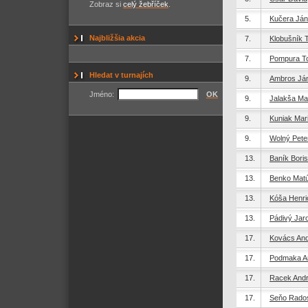
Zobraz si
celý žebříček
.
5.
Kučera Ján
Najbližšia akcia
7.
Klobušník 
7.
Pompura T
Hledat v turnajích
9.
Ambros Já
Jméno:
OK
9.
Jalakša Mar
9.
Kuniak Mar
9.
Wolný Pete
13.
Baník Boris
13.
Benko Mat
13.
Kóša Henri
13.
Pádivý Jar
17.
Kovács And
17.
Podmaka A
17.
Racek Andr
17.
Seňo Rado