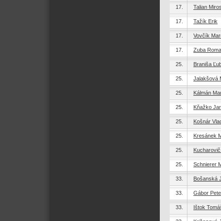
17.
Talian Miro
17.
Tažík Erik
17.
Vovčík Mar
17.
Zuba Rom
25.
Braniša Ľu
25.
Jalakšová 
25.
Kálmán Ma
25.
Kňažko Jar
25.
Košnár Vla
25.
Kresánek M
25.
Kucharovič
25.
Schnierer 
33.
Bošanská 
33.
Gábor Pete
33.
Ištok Tomá