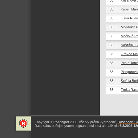
33.
Križanová 
33.
Kubáň Mar
33.
Líška Rudol
33.
Magdolen M
33.
Mečlová R
33.
Nastišin Ľu
33.
Oravec Mat
33.
Petko Tom
33.
Plasgurová
33.
Štefula Bor
33.
Trnka Rast
Copyright © Rosengart 2006, všetky práva vyhradené,
Rosengart Slo
Data zabezpečuje systém Leguan, posledná aktualizícia
6.8.2026 12