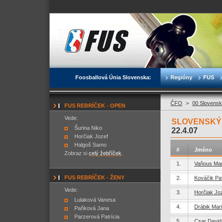
Foosballová Únia Slovenska:
Regióny
FUS
ČFO
>
00 Slovensk
FUS REBRÍČEK - OPEN
Vede:
SLOVENSKÝ P
Šurina Niko
22.4.07
Horčiak Jozef
Halgoš Samo
#
Jméno
Zobraz si
celý žebříček
.
1.
Vaňous Ma
FUS REBRÍČEK - ŽENY
2.
Kováčik Pa
Vede:
3.
Horčiak Jo
Lulaková Vanesa
4.
Drábik Mar
Paňková Jana
Parzerová Patrícia
5.
Csar David