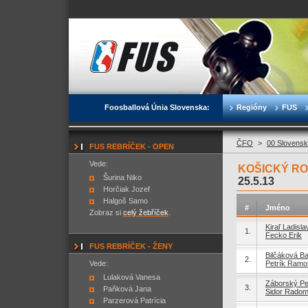
Foosballová Únia Slovenska:
Regióny
FUS
ČFO
>
00 Slovensk
FUS REBRÍČEK - OPEN
Vede:
KOŠICKÝ RO
Šurina Niko
25.5.13
Horčiak Jozef
Halgoš Samo
#
Jméno
Zobraz si
celý žebříček
.
Kiraľ Ladisla
1.
Fecko Erik
FUS REBRÍČEK - ŽENY
Bilčáková B
2.
Vede:
Petrík Ramo
Lulaková Vanesa
Záborský Pe
3.
Paňková Jana
Sidor Radom
Parzerová Patrícia