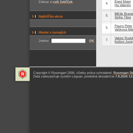
Eged Matej
Zobraz si
celý žebříček
.
4.
Ha Valentín
Bilčák Brani
5.
Najbližšia akcia
Striho Tibor
Pauco Peter
5.
Vašková Már
Hledat v turnajích
Vaktor Rudol
7.
Jméno:
OK
Košice Juraj
Copyright © Rosengart 2006, všetky práva vyhradené,
Rosengart Slo
Data zabezpečuje systém Leguan, posledná aktualizícia
7.8.2026 13