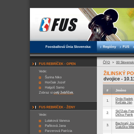
Foosballová Únia Slovenska:
Regióny
FUS
ČFO
>
00 Slovensk
FUS REBRÍČEK - OPEN
Vede:
ŽILINSKÝ PO
Šurina Niko
dvojice -
10.1
Horčiak Jozef
Halgoš Samo
#
Jméno
Zobraz si
celý žebříček
.
Drda Radek
1.
Kvičala Ján
FUS REBRÍČEK - ŽENY
Skřížala Patr
2.
Vede:
Dička Patrik
Lulaková Vanesa
Bachratý Jo
3.
Paňková Jana
Galuška Mil
Parzerová Patrícia