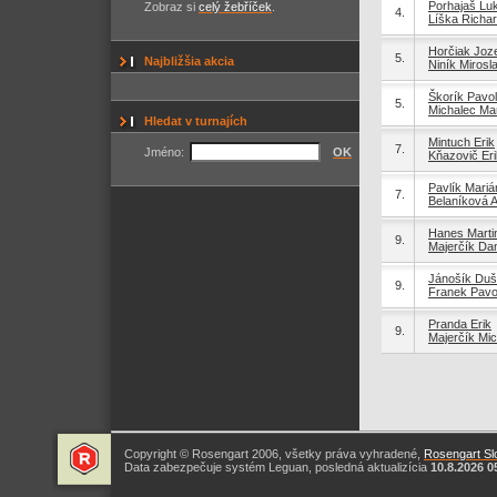
Porhajaš Lu
Zobraz si
celý žebříček
.
4.
Líška Richa
Horčiak Joz
5.
Najbližšia akcia
Niník Mirosl
Škorík Pavol
5.
Michalec Ma
Hledat v turnajích
Mintuch Erik
7.
Jméno:
OK
Kňazovič Eri
Pavlík Mariá
7.
Belaníková A
Hanes Marti
9.
Majerčík Dan
Jánošík Du
9.
Franek Pavo
Pranda Erik
9.
Majerčík Mic
Copyright © Rosengart 2006, všetky práva vyhradené,
Rosengart Slo
Data zabezpečuje systém Leguan, posledná aktualizícia
10.8.2026 0