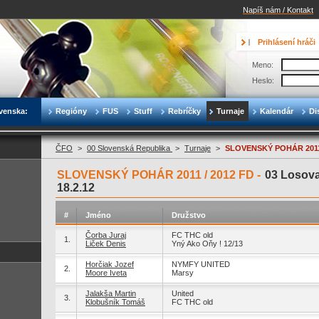
Napíš nám / Kontakt
Prihlásení hráči
Meno:
Heslo:
venska:
Regióny
FUS
Stuff
Rebríčky
Turnaje
Kalendár
Di
ČFO
>
00 Slovenská Republika
>
Turnaje
>
SLOVENSKÝ POHÁR 2011 
SLOVENSKÝ POHÁR 2011 / 2012 FD -
03 Losovan
18.2.12
#
Jméno
Družstvo
Čorba Juraj
FC THC old
1.
Liček Denis
Yný Ako Oňy ! 12/13
Horčiak Jozef
NYMFY UNITED
2.
Moore Iveta
Marsy
Jalakša Martin
United
3.
Klobušník Tomáš
FC THC old