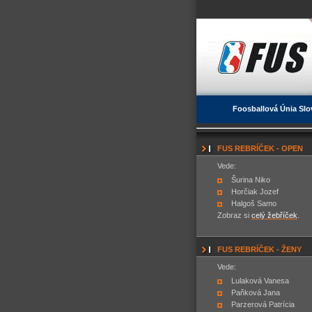
Foosballová Únia Slo
FUS REBRÍČEK - OPEN
Vede:
Šurina Niko
Horčiak Jozef
Halgoš Samo
Zobraz si
celý žebříček
.
FUS REBRÍČEK - ŽENY
Vede:
Lulaková Vanesa
Paňková Jana
Parzerová Patrícia