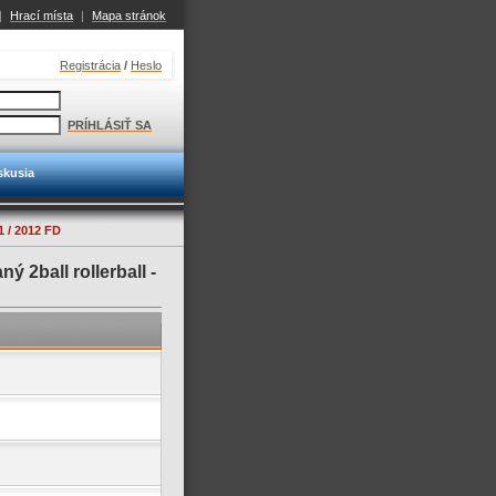
|
Hrací místa
|
Mapa stránok
Registrácia
/
Heslo
PRÍHLÁSIŤ SA
skusia
/ 2012 FD
ý 2ball rollerball -