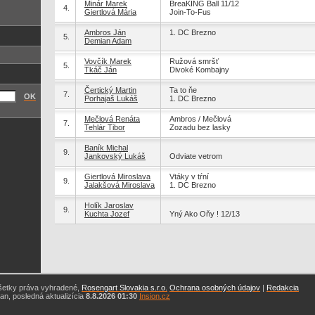
Minár Marek
BreaKING Ball 11/12
4.
Giertlová Mária
Join-To-Fus
Ambros Ján
1. DC Brezno
5.
Demian Adam
Vovčík Marek
Ružová smršť
5.
Tkáč Ján
Divoké Kombajny
Čertický Martin
Ta to ňe
7.
OK
Porhajaš Lukáš
1. DC Brezno
Mečlová Renáta
Ambros / Mečlová
7.
Tehlár Tibor
Zozadu bez lasky
Baník Michal
9.
Jankovský Lukáš
Odviate vetrom
Giertlová Miroslava
Vtáky v tŕní
9.
Jalakšová Miroslava
1. DC Brezno
Holík Jaroslav
9.
Kuchta Jozef
Yný Ako Oňy ! 12/13
šetky práva vyhradené,
Rosengart Slovakia s.r.o.
Ochrana osobných údajov
|
Redakcia
n, posledná aktualizícia
8.8.2026 01:30
Insion.cz