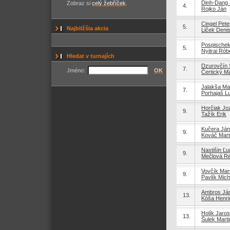
Dinh-Dang
Zobraz si
celý žebříček
.
4.
Rojko Ján
Cingel Pete
5.
Najbližšia akcia
Liček Deni
Pospischek
5.
Nyitrai Rób
Hledat v turnajích
Dzurovčín 
7.
Jméno:
OK
Čertický Ma
Jalakša Mar
7.
Porhajaš L
Horčiak Jo
9.
Tažík Erik
Kučera Ján
9.
Kováč Mart
Nastišin Ľu
9.
Mečlová R
Vovčík Mar
9.
Pavlík Mich
Ambros Já
13.
Kóša Henri
Holík Jaros
13.
Šulek Marti