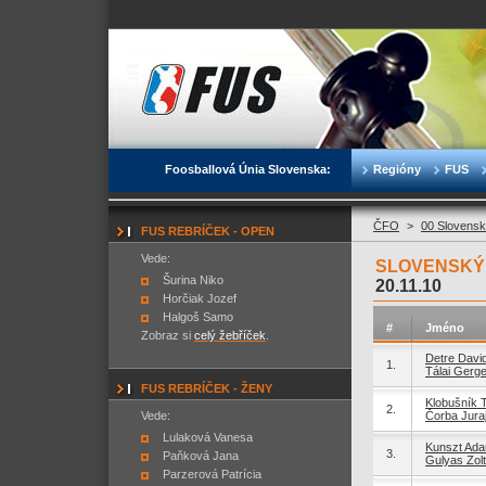
Foosballová Únia Slovenska:
Regióny
FUS
ČFO
>
00 Slovensk
FUS REBRÍČEK - OPEN
Vede:
SLOVENSKÝ P
Šurina Niko
20.11.10
Horčiak Jozef
Halgoš Samo
#
Jméno
Zobraz si
celý žebříček
.
Detre Davi
1.
Tálai Gerge
FUS REBRÍČEK - ŽENY
Klobušník 
2.
Vede:
Čorba Jura
Lulaková Vanesa
Kunszt Ad
3.
Paňková Jana
Gulyas Zol
Parzerová Patrícia