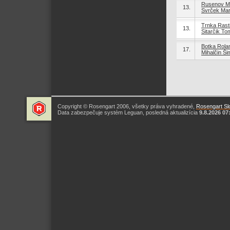
Rusenov M
13.
Svrček Mar
Trnka Rast
13.
Sitarčik T
Botka Rola
17.
Mihalčin Š
Copyright © Rosengart 2006, všetky práva vyhradené,
Rosengart Slo
Data zabezpečuje systém Leguan, posledná aktualizícia
9.8.2026 07