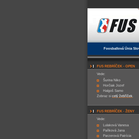
Foosballová Únia Slo
FUS REBRÍČEK - OPEN
Vede:
Šurina Niko
Horčiak Jozef
Halgoš Samo
Zobraz si
celý žebříček
.
FUS REBRÍČEK - ŽENY
Vede:
Lulaková Vanesa
Paňková Jana
Parzerová Patrícia