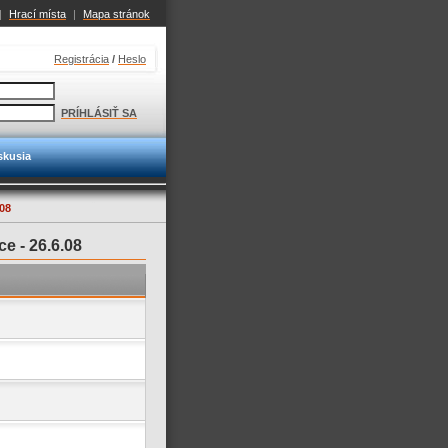
|
Hrací místa
|
Mapa stránok
Registrácia
/
Heslo
PRÍHLÁSIŤ SA
skusia
08
ce -
26.6.08