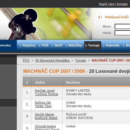
Napíš nám / Kontakt
Prihlásení hráči
Meno:
Heslo:
venska:
Regióny
FUS
Stuff
Rebríčky
Turnaje
Kalendár
Di
ČFO
>
00 Slovenská Republika
>
Turnaje
>
MACHNÁČ CUP 2007 / 20
MACHNÁČ CUP 2007 / 2008 -
20 Losované dvoji
#
Jméno
Družstvo
Horčiak Jozef
NYMFY UNITED
1.
Turňová Terézia
Zozadu bez lasky
Kučera Ján
United
2.
Tehlár Tibor
Zozadu bez lasky
Vovčík Marek
Ružová smršť
3.
Krajčovič Matúš
GREAT SUCCESS
Očenáš Andrej
United
4.
Filakovský David