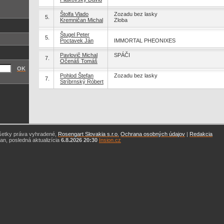
Štolfa Vlado
Zozadu bez lasky
5.
Kremničan Michal
Zloba
Štugel Peter
5.
Poctavek Ján
IMMORTAL PHEONIXES
Pavlovič Michal
SPÁČI
7.
Očenáš Tomáš
OK
Pohlod Štefan
Zozadu bez lasky
7.
Stríbrnský Róbert
šetky práva vyhradené,
Rosengart Slovakia s.r.o.
Ochrana osobných údajov
|
Redakcia
n, posledná aktualizícia
6.8.2026 20:30
Insion.cz