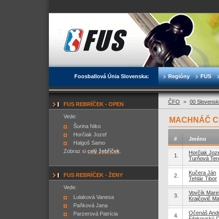
Foosballová Únia Slovenska:
Regióny
FUS
ČFO
>
00 Slovensk
FUS REBRÍČEK - OPEN
Vede:
MACHNÁČ CUP
Šurina Niko
Horčiak Jozef
#
Jméno
Halgoš Samo
Zobraz si
celý žebříček
.
Horčiak Joz
1.
Turňová Ter
Kučera Ján
FUS REBRÍČEK - ŽENY
2.
Tehlár Tibor
Vede:
Vovčík Mare
3.
Lulaková Vanesa
Krajčovič M
Paňková Jana
Očenáš Andr
Parzerová Patrícia
4.
Filakovský 