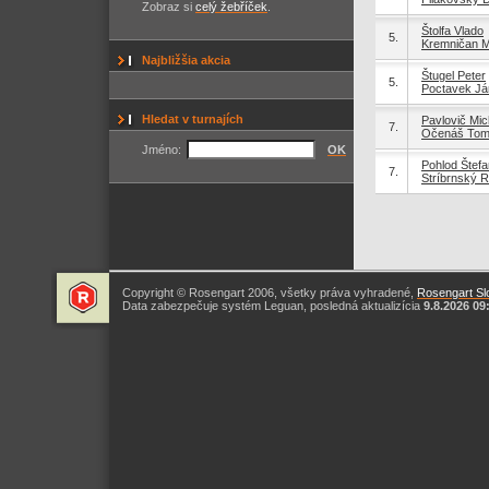
Zobraz si
celý žebříček
.
Štolfa Vlado
5.
Kremničan M
Najbližšia akcia
Štugel Peter
5.
Poctavek Já
Hledat v turnajích
Pavlovič Mic
7.
Očenáš To
Jméno:
OK
Pohlod Štefa
7.
Stríbrnský R
Copyright © Rosengart 2006, všetky práva vyhradené,
Rosengart Slo
Data zabezpečuje systém Leguan, posledná aktualizícia
9.8.2026 09