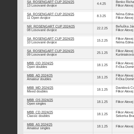
SA_ROSENGART CUP 2024/25
Benko Richa
4.4.25
13 Losované dvojice
Filkor Alexej
SA_ROSENGART CUP 2024/25
Néma Edina
8.3.25
11 Open dvojice
Filkor Alexej
NR_ROSENGART CUP 2024/25
Beňuška Já
22.2.25
08 Losované dvojice
Filkor Alexej
SA_ROSENGART CUP 2024/25
Filkor Alexej
15.2.25
10 Losované dvojice
Néma Edina
SA_ROSENGART CUP 2024/25
Filkor Alexej
25.1.25
09 Losované dvojice
Kurtiniaková
MBB_OD 2024/25
Filkor Alexej
18.1.25
Open doubles
Frčka Domin
MBB_AD 2024/25
Filkor Alexej
18.1.25
Amateur doubles
Frčka Domin
MBB_MD 2024/25
Davidová Co
18.1.25
Mixed doubles
Filkor Alexej
MBB_OS 2024/25
18.1.25
Filkor Alexej
Open singles
MBB_CD 2024/25
Filkor Alexej
18.1.25
Classic doubles
Sekerka Bra
MBB_AS 2024/25
18.1.25
Filkor Alexej
Amateur singles