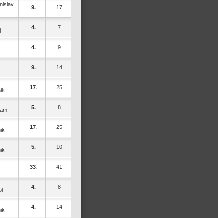
nislav
9.
17
4.
7
j
4.
9
9.
14
17.
25
ik
5.
8
dam
17.
25
ik
5.
10
ik
33.
41
4.
8
ol
4.
14
ik