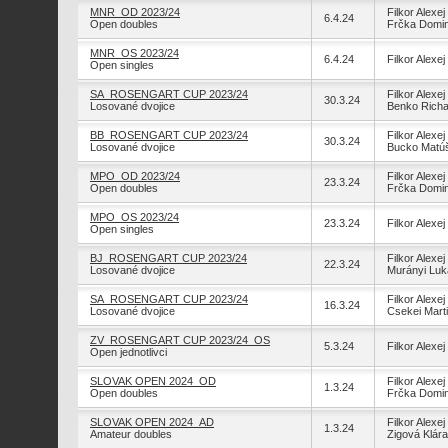
MNR_OD 2023/24
Filkor Alexej
6.4.24
Open doubles
Frčka Domin
MNR_OS 2023/24
6.4.24
Filkor Alexej
Open singles
SA_ROSENGART CUP 2023/24
Filkor Alexej
30.3.24
Losované dvojice
Benko Richa
BB_ROSENGART CUP 2023/24
Filkor Alexej
30.3.24
Losované dvojice
Bucko Matú
MPO_OD 2023/24
Filkor Alexej
23.3.24
Open doubles
Frčka Domin
MPO_OS 2023/24
23.3.24
Filkor Alexej
Open singles
BJ_ROSENGART CUP 2023/24
Filkor Alexej
22.3.24
Losované dvojice
Murányi Luk
SA_ROSENGART CUP 2023/24
Filkor Alexej
16.3.24
Losované dvojice
Csekei Mart
ZV_ROSENGART CUP 2023/24_OS
5.3.24
Filkor Alexej
Open jednotlivci
SLOVAK OPEN 2024_OD
Filkor Alexej
1.3.24
Open doubles
Frčka Domin
SLOVAK OPEN 2024_AD
Filkor Alexej
1.3.24
Amateur doubles
Zigová Klára