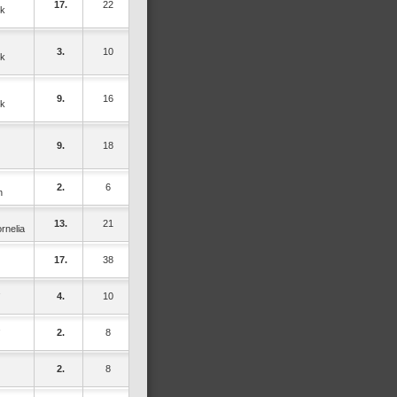
17.
22
ek
3.
10
ek
9.
16
ek
9.
18
2.
6
n
13.
21
rnelia
17.
38
4.
10
2.
8
2.
8