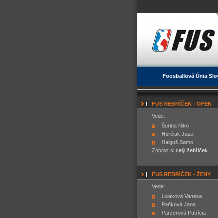
Foosballová Únia Slo
FUS REBRÍČEK - OPEN
Vede:
Šurina Niko
Horčiak Jozef
Halgoš Samo
Zobraz si
celý žebříček
.
FUS REBRÍČEK - ŽENY
Vede:
Lulaková Vanesa
Paňková Jana
Parzerová Patrícia