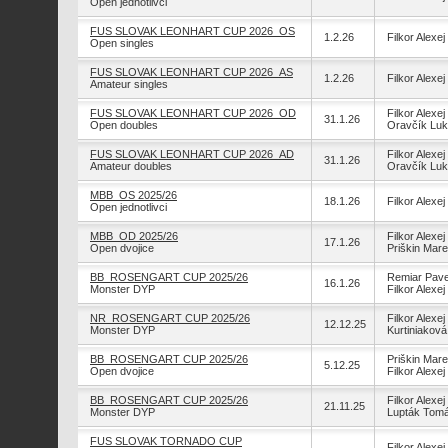
Open jednotlivci
FUS SLOVAK LEONHART CUP 2026_OS
1.2.26
Filkor Alexej
Open singles
FUS SLOVAK LEONHART CUP 2026_AS
1.2.26
Filkor Alexej
Amateur singles
FUS SLOVAK LEONHART CUP 2026_OD
Filkor Alexej
31.1.26
Open doubles
Oravčík Lu
FUS SLOVAK LEONHART CUP 2026_AD
Filkor Alexej
31.1.26
Amateur doubles
Oravčík Lu
MBB_OS 2025/26
18.1.26
Filkor Alexej
Open jednotlivci
MBB_OD 2025/26
Filkor Alexej
17.1.26
Open dvojice
Priškin Mar
BB_ROSENGART CUP 2025/26
Remiar Pave
16.1.26
Monster DYP
Filkor Alexej
NR_ROSENGART CUP 2025/26
Filkor Alexej
12.12.25
Monster DYP
Kurtiniaková
BB_ROSENGART CUP 2025/26
Priškin Mar
5.12.25
Open dvojice
Filkor Alexej
BB_ROSENGART CUP 2025/26
Filkor Alexej
21.11.25
Monster DYP
Lupták Tom
FUS SLOVAK TORNADO CUP
Filkor Alexej