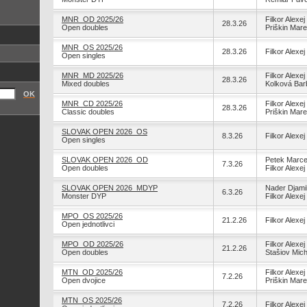
MNR_OD 2025/26
Filkor Alexej
28.3.26
Open doubles
Priškin Mar
MNR_OS 2025/26
28.3.26
Filkor Alexej
Open singles
MNR_MD 2025/26
Filkor Alexej
28.3.26
Mixed doubles
Kolková Bar
OK
MNR_CD 2025/26
Filkor Alexej
28.3.26
Classic doubles
Priškin Mar
SLOVAK OPEN 2026_OS
8.3.26
Filkor Alexej
Open singles
SLOVAK OPEN 2026_OD
Petek Marce
7.3.26
Open doubles
Filkor Alexej
SLOVAK OPEN 2026_MDYP
Nader Djami
6.3.26
Monster DYP
Filkor Alexej
MPO_OS 2025/26
21.2.26
Filkor Alexej
Open jednotlivci
MPO_OD 2025/26
Filkor Alexej
21.2.26
Open doubles
Stašiov Mich
MTN_OD 2025/26
Filkor Alexej
7.2.26
Open dvojice
Priškin Mar
MTN_OS 2025/26
7.2.26
Filkor Alexej