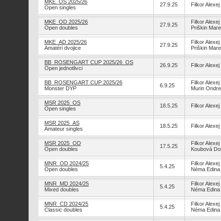
MKE_OS 2025/26
27.9.25
Filkor Alexej
Open singles
MKE_OD 2025/26
Filkor Alexej
27.9.25
Open doubles
Priškin Mar
MKE_AD 2025/26
Filkor Alexej
27.9.25
Amatéri dvojice
Priškin Mar
BB_ROSENGART CUP 2025/26_OS
26.9.25
Filkor Alexej
Open jednotlivci
BB_ROSENGART CUP 2025/26
Filkor Alexej
6.9.25
Monster DYP
Murin Ondre
MSR 2025_OS
18.5.25
Filkor Alexej
Open singles
MSR 2025_AS
18.5.25
Filkor Alexej
Amateur singles
MSR 2025_OD
Filkor Alexej
17.5.25
Open doubles
Koubová Do
MNR_OD 2024/25
Filkor Alexej
5.4.25
Open doubles
Néma Edina
MNR_MD 2024/25
Filkor Alexej
5.4.25
Mixed doubles
Néma Edina
MNR_CD 2024/25
Filkor Alexej
5.4.25
Classic doubles
Néma Edina