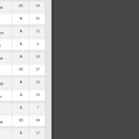
17.
24
ik
9.
41
5.
12
rd
5.
5
š
9.
16
ik
17.
27
9.
10
áš
2.
15
in
2.
7
17.
59
ik
5.
17