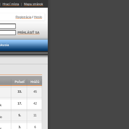
|
Hrací místa
|
Mapa stránok
Registrácia
/
Heslo
PRÍHLÁSIŤ SA
skusia
Pořadí
Hráčů
33.
45
17.
42
ek
5.
11
io
3.
6
l