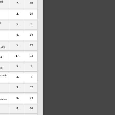
rd
7.
10
2.
15
n
5.
9
5.
14
5.
13
 Lea
17.
23
ik
5.
9
ik
rnelia
3.
4
9.
32
9.
14
nislav
5.
16