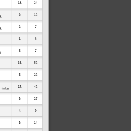
13.
24
9.
12
ek
2.
7
ek
1.
6
5.
7
j
33.
52
5.
22
17.
42
minika
9.
27
4.
9
9.
14