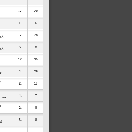
17.
20
1.
6
17.
28
káš
5.
8
káš
17.
35
4.
26
ek
l
2.
11
4.
7
 Lea
ek
2.
8
3.
8
áš