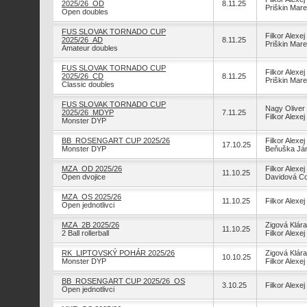
2025/26_OD
8.11.25
Priškin Mar
Open doubles
FUS SLOVAK TORNADO CUP
Filkor Alexej
2025/26_AD
8.11.25
Priškin Mar
Amateur doubles
FUS SLOVAK TORNADO CUP
Filkor Alexej
2025/26_CD
8.11.25
Priškin Mar
Classic doubles
FUS SLOVAK TORNADO CUP
Nagy Oliver
2025/26_MDYP
7.11.25
Filkor Alexej
Monster DYP
BB_ROSENGART CUP 2025/26
Filkor Alexej
17.10.25
Monster DYP
Beňuška Já
MZA_OD 2025/26
Filkor Alexej
11.10.25
Open dvojice
Davidová Co
MZA_OS 2025/26
11.10.25
Filkor Alexej
Open jednotlivci
MZA_2B 2025/26
Zigová Klára
11.10.25
2 Ball rollerball
Filkor Alexej
RK_LIPTOVSKÝ POHÁR 2025/26
Zigová Klára
10.10.25
Monster DYP
Filkor Alexej
BB_ROSENGART CUP 2025/26_OS
3.10.25
Filkor Alexej
Open jednotlivci