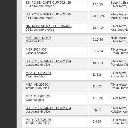
BB_ROSENGART CUP 2024/25
Sekerka Bra
17.1.25
02 Losované dvojice
Filkor Alexej
BB_ROSENGART CUP 2024/25
Filkor Alexej
28.12.24
01 Losované dvojice
Murin Ondre
NR_ROSENGART CUP 2024/25
Filkor Alexej
13.12.24
05 Losované dvojice
Kiss Ľudovít
MSR 2024_MDYP
Holík Martin
31.5.24
Monster DYP
Filkor Alexej
MSR 2024_CD
Filkor Alexej
31.5.24
Classic doubles
Frčka Domin
BB_ROSENGART CUP 2023/24
Filkor Alexej
18.5.24
Losované dvojice
Porteleky A
MBA_OD 2023/24
Filkor Alexej
11.5.24
Open doubles
Frčka Domin
MBA_AD 2023/24
Filkor Alexej
11.5.24
Amateur doubles
Frčka Domin
MBA_OS 2023/24
11.5.24
Filkor Alexej
Open singles
BB_ROSENGART CUP 2023/24
Filkor Alexej
4.5.24
Losované dvojice
Kolačný Kar
MNR_AD 2023/24
Filkor Alexej
6.4.24
Amateur doubles
Frčka Domin