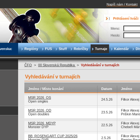
Napíš nám / Kontakt
Prihlásení hráči
Meno:
Heslo:
venska:
Regióny
FUS
Stuff
Rebríčky
Turnaje
Kalendár
Di
ČFO
>
00 Slovenská Republika
>
Vyhledávání v turnajích
Vyhledávání v turnajích
Jméno / Místo konání
Datum
Jméno
MSR 2026_OS
24.5.26
Filkor Alexej
Open singles
MSR 2026_OD
Filkor Alexej
23.5.26
Open doubles
Priškin Mar
MSR 2026_MDYP
Filkor Alexej
22.5.26
Monster DYP
Chebeň Már
BB_ROSENGART CUP 2025/26
Filkor Alexej
2.5.26
Monster DYP
Remiar Pave